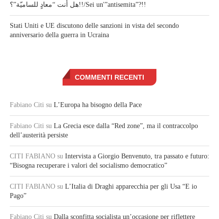
هل أنت “معادٍ للساميّة”؟!!/Sei un'”antisemita”?!!
Stati Uniti e UE discutono delle sanzioni in vista del secondo
anniversario della guerra in Ucraina
COMMENTI RECENTI
Fabiano Citi
su
L’Europa ha bisogno della Pace
Fabiano Citi
su
La Grecia esce dalla “Red zone”, ma il contraccolpo
dell’austerità persiste
CITI FABIANO
su
Intervista a Giorgio Benvenuto, tra passato e futuro:
“Bisogna recuperare i valori del socialismo democratico”
CITI FABIANO
su
L’Italia di Draghi apparecchia per gli Usa “E io
Pago”
Fabiano Citi
su
Dalla sconfitta socialista un’occasione per riflettere