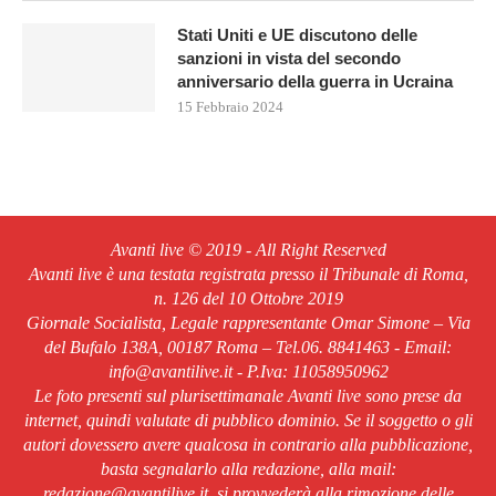
Stati Uniti e UE discutono delle
sanzioni in vista del secondo
anniversario della guerra in Ucraina
15 Febbraio 2024
Avanti live © 2019 - All Right Reserved
Avanti live è una testata registrata presso il Tribunale di Roma,
n. 126 del 10 Ottobre 2019
Giornale Socialista, Legale rappresentante Omar Simone – Via
del Bufalo 138A, 00187 Roma – Tel.06. 8841463 - Email:
info@avantilive.it - P.Iva: 11058950962
Le foto presenti sul plurisettimanale Avanti live sono prese da
internet, quindi valutate di pubblico dominio. Se il soggetto o gli
autori dovessero avere qualcosa in contrario alla pubblicazione,
basta segnalarlo alla redazione, alla mail:
redazione@avantilive.it, si provvederà alla rimozione delle