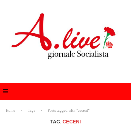
Home
Tags
Posts tagged with "ceceni"
TAG:
CECENI