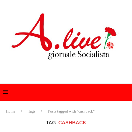
Home
Tags
Posts tagged with "cashback"
TAG:
CASHBACK