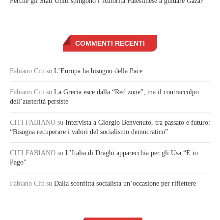
Perché gli Stati Uniti spingono l’Autorità Palestinese a guidare Gaza?
COMMENTI RECENTI
Fabiano Citi
su
L’Europa ha bisogno della Pace
Fabiano Citi
su
La Grecia esce dalla “Red zone”, ma il contraccolpo
dell’austerità persiste
CITI FABIANO
su
Intervista a Giorgio Benvenuto, tra passato e futuro:
“Bisogna recuperare i valori del socialismo democratico”
CITI FABIANO
su
L’Italia di Draghi apparecchia per gli Usa “E io
Pago”
Fabiano Citi
su
Dalla sconfitta socialista un’occasione per riflettere