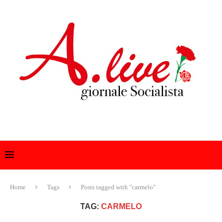
Home
Tags
Posts tagged with "carmelo"
TAG:
CARMELO