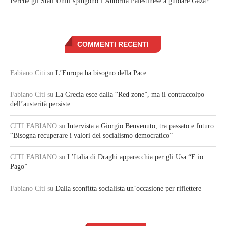
Perché gli Stati Uniti spingono l’Autorità Palestinese a guidare Gaza?
COMMENTI RECENTI
Fabiano Citi
su
L’Europa ha bisogno della Pace
Fabiano Citi
su
La Grecia esce dalla “Red zone”, ma il contraccolpo
dell’austerità persiste
CITI FABIANO
su
Intervista a Giorgio Benvenuto, tra passato e futuro:
“Bisogna recuperare i valori del socialismo democratico”
CITI FABIANO
su
L’Italia di Draghi apparecchia per gli Usa “E io
Pago”
Fabiano Citi
su
Dalla sconfitta socialista un’occasione per riflettere