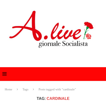
Home
Tags
Posts tagged with "cardinale"
TAG:
CARDINALE