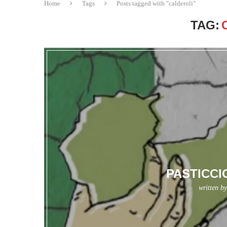
Home
Tags
Posts tagged with "calderoli"
TAG:
PASTICCI
written b