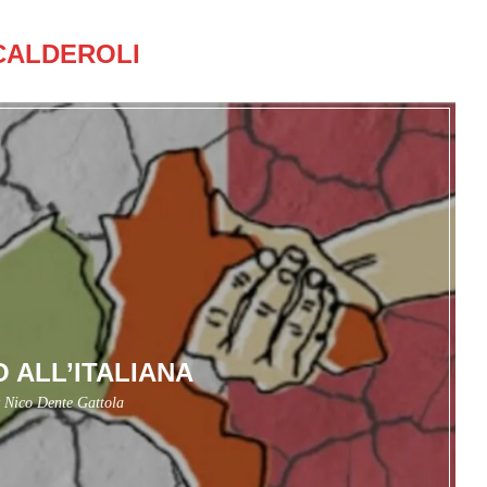
CALDEROLI
O ALL’ITALIANA
y
Nico Dente Gattola