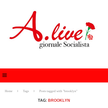
Home
Tags
Posts tagged with "brooklyn"
TAG:
BROOKLYN