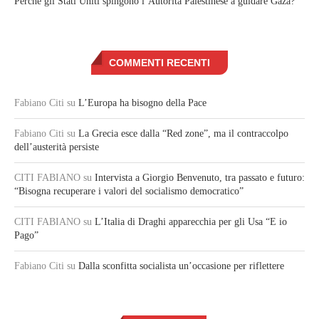
Perché gli Stati Uniti spingono l’Autorità Palestinese a guidare Gaza?
COMMENTI RECENTI
Fabiano Citi
su
L’Europa ha bisogno della Pace
Fabiano Citi
su
La Grecia esce dalla “Red zone”, ma il contraccolpo
dell’austerità persiste
CITI FABIANO
su
Intervista a Giorgio Benvenuto, tra passato e futuro:
“Bisogna recuperare i valori del socialismo democratico”
CITI FABIANO
su
L’Italia di Draghi apparecchia per gli Usa “E io
Pago”
Fabiano Citi
su
Dalla sconfitta socialista un’occasione per riflettere