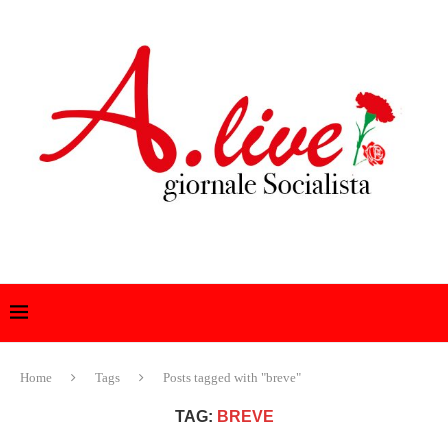
Home
Tags
Posts tagged with "breve"
TAG:
BREVE