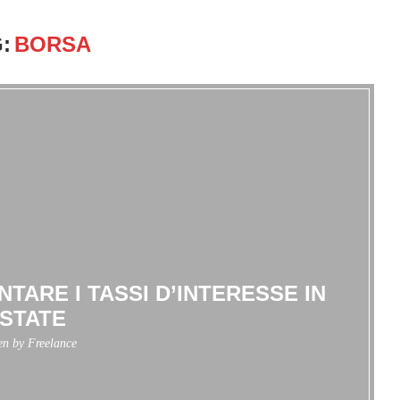
:
BORSA
TARE I TASSI D’INTERESSE IN
STATE
ten by
Freelance