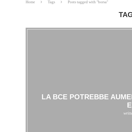
Home
Tags
Posts tagged with "borsa"
TAG
LA BCE POTREBBE AUMEN
E
writ