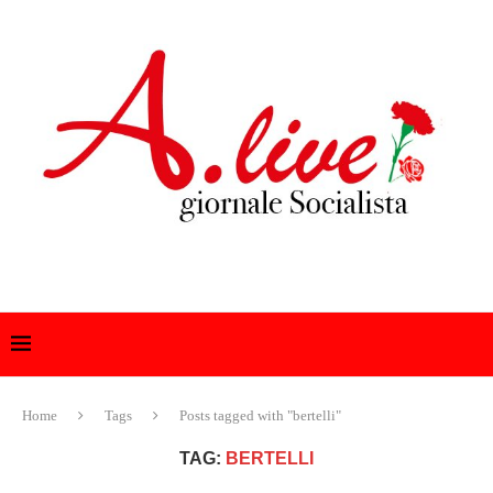
Home
Tags
Posts tagged with "bertelli"
TAG:
BERTELLI