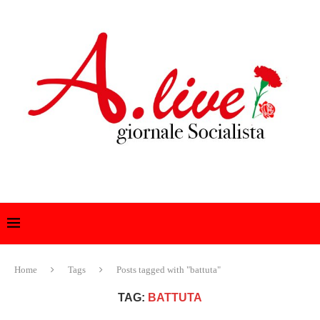
Home
Tags
Posts tagged with "battuta"
TAG:
BATTUTA