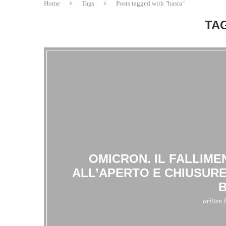
Home
Tags
Posts tagged with "basta"
TA
OMICRON. IL FALLIM
ALL’APERTO E CHIUSURE
B
written