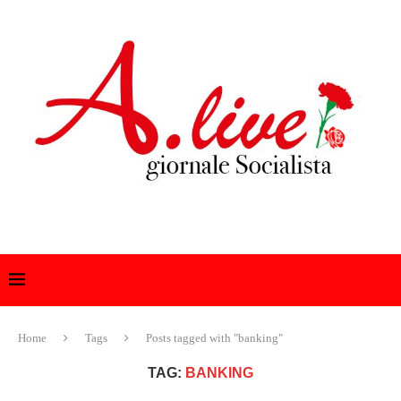
Home
Tags
Posts tagged with "banking"
TAG:
BANKING