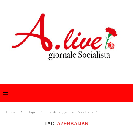
Home
Tags
Posts tagged with "azerbaijan"
TAG:
AZERBAIJAN