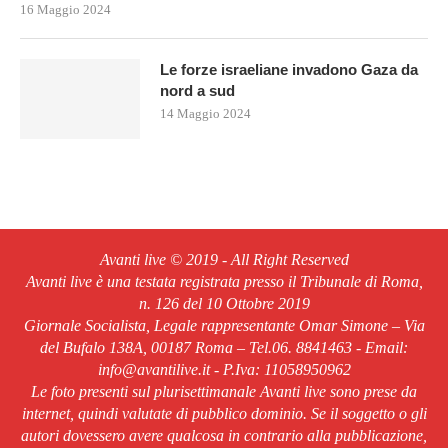
16 Maggio 2024
Le forze israeliane invadono Gaza da
nord a sud
14 Maggio 2024
Avanti live © 2019 - All Right Reserved
Avanti live è una testata registrata presso il Tribunale di Roma,
n. 126 del 10 Ottobre 2019
Giornale Socialista, Legale rappresentante Omar Simone – Via
del Bufalo 138A, 00187 Roma – Tel.06. 8841463 - Email:
info@avantilive.it - P.Iva: 11058950962
Le foto presenti sul plurisettimanale Avanti live sono prese da
internet, quindi valutate di pubblico dominio. Se il soggetto o gli
autori dovessero avere qualcosa in contrario alla pubblicazione,