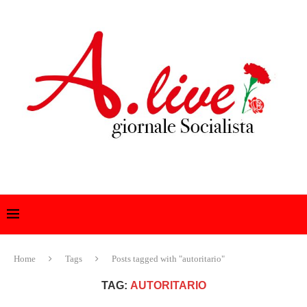
Home
Tags
Posts tagged with "autoritario"
TAG:
AUTORITARIO