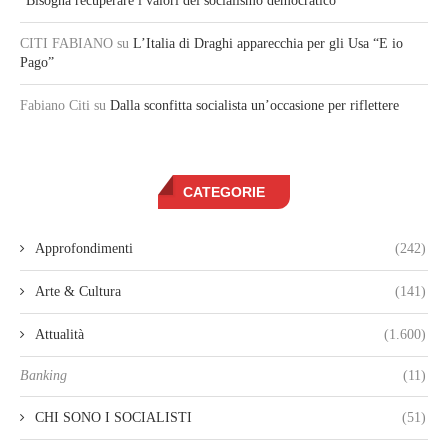
“Bisogna recuperare i valori del socialismo democratico”
CITI FABIANO
su
L’Italia di Draghi apparecchia per gli Usa “E io
Pago”
Fabiano Citi
su
Dalla sconfitta socialista un’occasione per riflettere
CATEGORIE
Approfondimenti
(242)
Arte & Cultura
(141)
Attualità
(1.600)
Banking
(11)
CHI SONO I SOCIALISTI
(51)