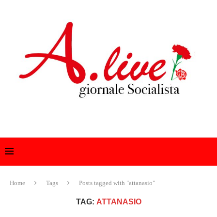
Home
Tags
Posts tagged with "attanasio"
TAG:
ATTANASIO