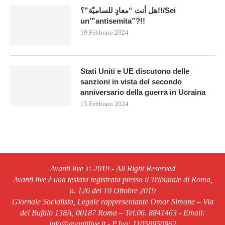
هل أنت “معادٍ للساميّة”؟!!/Sei
un'”antisemita”?!!
19 Febbraio 2024
Stati Uniti e UE discutono delle
sanzioni in vista del secondo
anniversario della guerra in Ucraina
15 Febbraio 2024
Avanti live © 2019 - All Right Reserved
Avanti live è una testata registrata presso il Tribunale di Roma,
n. 126 del 10 Ottobre 2019
Giornale Socialista, Legale rappresentante Omar Simone – Via
del Bufalo 138A, 00187 Roma – Tel.06. 8841463 - Email:
info@avantilive.it - P.Iva: 11058950962