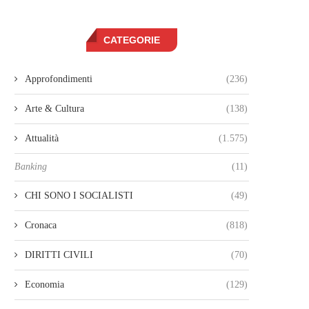
CATEGORIE
Approfondimenti
(236)
Arte & Cultura
(138)
Attualità
(1.575)
Banking
(11)
CHI SONO I SOCIALISTI
(49)
Cronaca
(818)
DIRITTI CIVILI
(70)
Economia
(129)