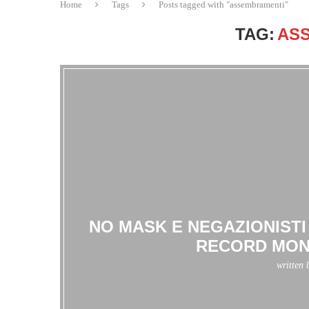
Home
Tags
Posts tagged with "assembramenti"
TAG:
AS
NO MASK E NEGAZIONIST
RECORD MOND
written