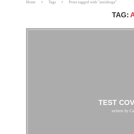
Home
Tags
Posts tagged with "antidroga"
TAG:
TEST COV
written by
Ca