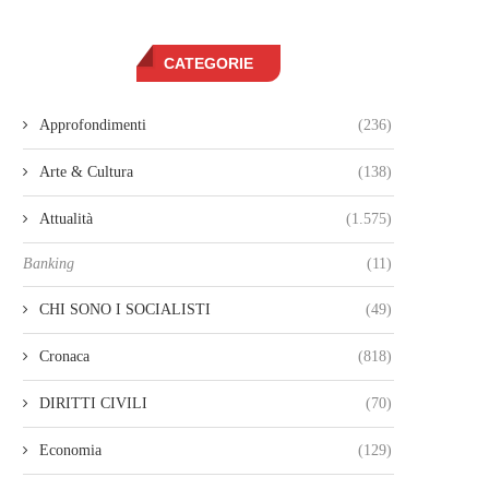
CATEGORIE
Approfondimenti
(236)
Arte & Cultura
(138)
Attualità
(1.575)
Banking
(11)
CHI SONO I SOCIALISTI
(49)
Cronaca
(818)
DIRITTI CIVILI
(70)
Economia
(129)