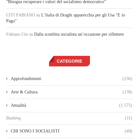
“Bisogna recuperare i valori del socialismo democratico”
CITI FABIANO
su
L’Italia di Draghi apparecchia per gli Usa “E io
Pago”
Fabiano Citi
su
Dalla sconfitta socialista un’occasione per riflettere
CATEGORIE
Approfondimenti
(236)
Arte & Cultura
(138)
Attualità
(1.575)
Banking
(11)
CHI SONO I SOCIALISTI
(49)