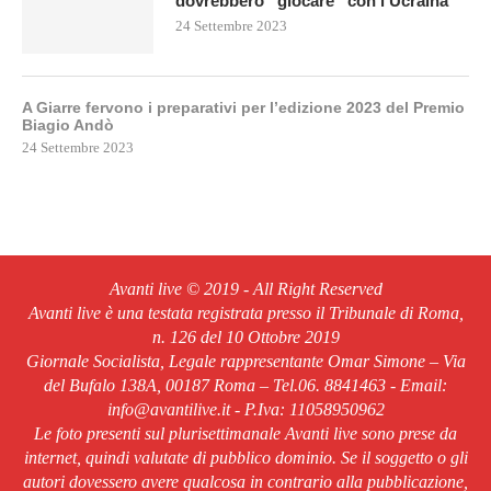
dovrebbero “giocare” con l’Ucraina
24 Settembre 2023
A Giarre fervono i preparativi per l’edizione 2023 del Premio
Biagio Andò
24 Settembre 2023
Avanti live © 2019 - All Right Reserved
Avanti live è una testata registrata presso il Tribunale di Roma,
n. 126 del 10 Ottobre 2019
Giornale Socialista, Legale rappresentante Omar Simone – Via
del Bufalo 138A, 00187 Roma – Tel.06. 8841463 - Email:
info@avantilive.it - P.Iva: 11058950962
Le foto presenti sul plurisettimanale Avanti live sono prese da
internet, quindi valutate di pubblico dominio. Se il soggetto o gli
autori dovessero avere qualcosa in contrario alla pubblicazione,