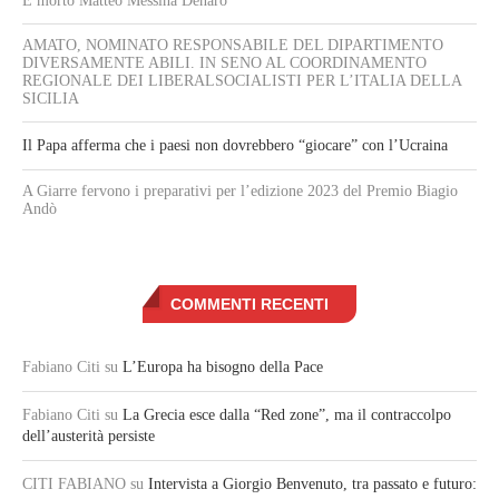
È morto Matteo Messina Denaro
AMATO, NOMINATO RESPONSABILE DEL DIPARTIMENTO
DIVERSAMENTE ABILI. IN SENO AL COORDINAMENTO
REGIONALE DEI LIBERALSOCIALISTI PER L’ITALIA DELLA
SICILIA
Il Papa afferma che i paesi non dovrebbero “giocare” con l’Ucraina
A Giarre fervono i preparativi per l’edizione 2023 del Premio Biagio
Andò
COMMENTI RECENTI
Fabiano Citi
su
L’Europa ha bisogno della Pace
Fabiano Citi
su
La Grecia esce dalla “Red zone”, ma il contraccolpo
dell’austerità persiste
CITI FABIANO
su
Intervista a Giorgio Benvenuto, tra passato e futuro: