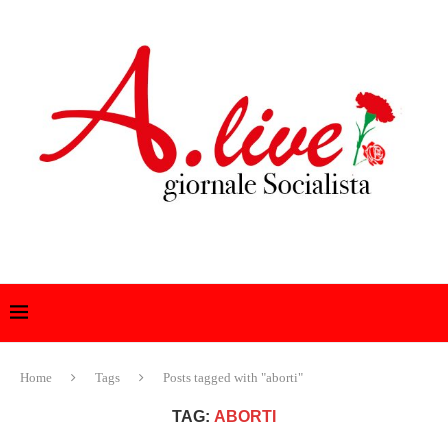
Home
Tags
Posts tagged with "aborti"
TAG:
ABORTI