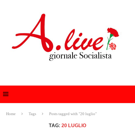
Home
Tags
Posts tagged with "20 luglio"
TAG:
20 LUGLIO