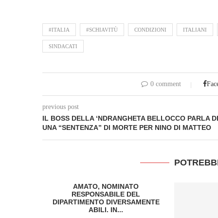
#ITALIA
#SCHIAVITÙ
CONDIZIONI
ITALIANI
SINDACATI
0 comment
Fac
previous post
IL BOSS DELLA ‘NDRANGHETA BELLOCCO PARLA D
UNA “SENTENZA” DI MORTE PER NINO DI MATTEO
POTREBB
Murgia e il
AMATO, NOMINATO
ge...
RESPONSABILE DEL
DIPARTIMENTO DIVERSAMENTE
3
ABILI. IN...