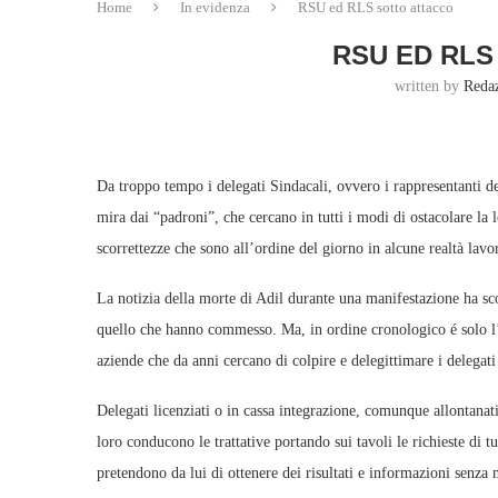
Home
In evidenza
RSU ed RLS sotto attacco
RSU ED RLS
written by
Reda
Da troppo tempo i delegati Sindacali, ovvero i rappresentanti dei
mira dai “padroni”, che cercano in tutti i modi di ostacolare la l
scorrettezze che sono all’ordine del giorno in alcune realtà lavo
La notizia della morte di Adil durante una manifestazione ha sc
quello che hanno commesso. Ma, in ordine cronologico é solo l’u
aziende che da anni cercano di colpire e delegittimare i delegat
Delegati licenziati o in cassa integrazione, comunque allontanati
loro conducono le trattative portando sui tavoli le richieste di 
pretendono da lui di ottenere dei risultati e informazioni senza 