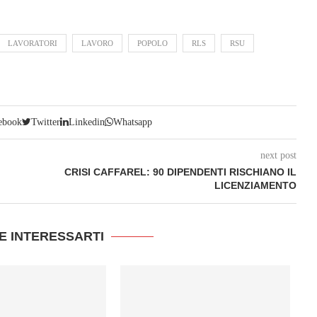
LAVORATORI
LAVORO
POPOLO
RLS
RSU
ebook
Twitter
Linkedin
Whatsapp
next post
I
CRISI CAFFAREL: 90 DIPENDENTI RISCHIANO IL
LICENZIAMENTO
E INTERESSARTI
L