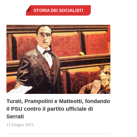
STORIA DEI SOCIALISTI
LAMPEDUSA: MELONI E LE
METTONO IN SCENA UNA..
17 Settembre 2023
Turati, Prampolini e Matteotti, fondando
il PSU contro il partito ufficiale di
Serrati
11 Giugno 2023