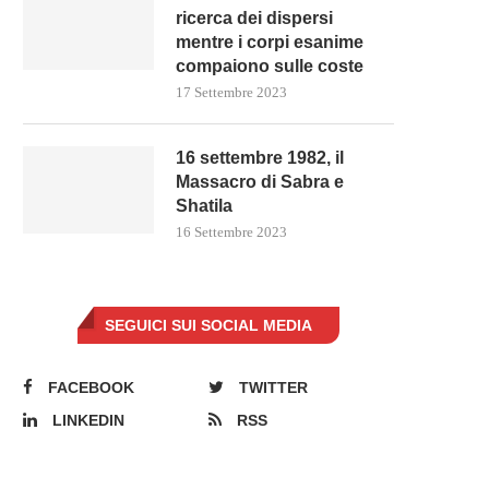
ricerca dei dispersi
mentre i corpi esanime
compaiono sulle coste
17 Settembre 2023
16 settembre 1982, il
Massacro di Sabra e
Shatila
16 Settembre 2023
SEGUICI SUI SOCIAL MEDIA
FACEBOOK
TWITTER
a morte del comunista regala un
LINKEDIN
RSS
sospiro di...
23 Settembre 2023