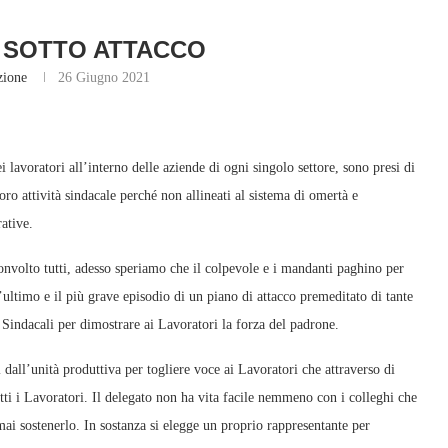
 SOTTO ATTACCO
zione
26 Giugno 2021
 lavoratori all’interno delle aziende di ogni singolo settore, sono presi di
oro attività sindacale perché non allineati al sistema di omertà e
rative.
onvolto tutti, adesso speriamo che il colpevole e i mandanti paghino per
ltimo e il più grave episodio di un piano di attacco premeditato di tante
i Sindacali per dimostrare ai Lavoratori la forza del padrone.
 dall’unità produttiva per togliere voce ai Lavoratori che attraverso di
tutti i Lavoratori. Il delegato non ha vita facile nemmeno con i colleghi che
mai sostenerlo. In sostanza si elegge un proprio rappresentante per