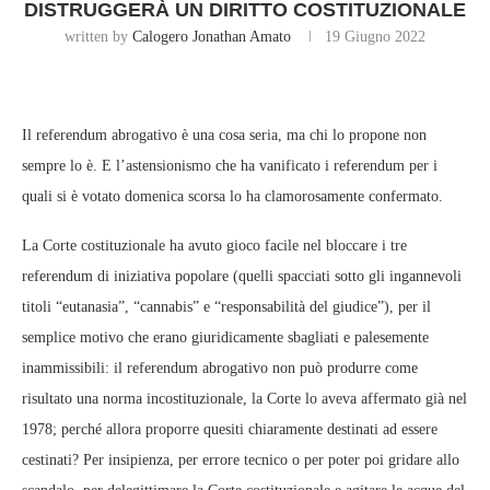
DISTRUGGERÀ UN DIRITTO COSTITUZIONALE
written by
Calogero Jonathan Amato
19 Giugno 2022
Il referendum abrogativo è una cosa seria, ma chi lo propone non
sempre lo è. E l’astensionismo che ha vanificato i referendum per i
quali si è votato domenica scorsa lo ha clamorosamente confermato.
La Corte costituzionale ha avuto gioco facile nel bloccare i tre
referendum di iniziativa popolare (quelli spacciati sotto gli ingannevoli
titoli “eutanasia”, “cannabis” e “responsabilità del giudice”), per il
semplice motivo che erano giuridicamente sbagliati e palesemente
inammissibili: il referendum abrogativo non può produrre come
risultato una norma incostituzionale, la Corte lo aveva affermato già nel
1978; perché allora proporre quesiti chiaramente destinati ad essere
cestinati? Per insipienza, per errore tecnico o per poter poi gridare allo