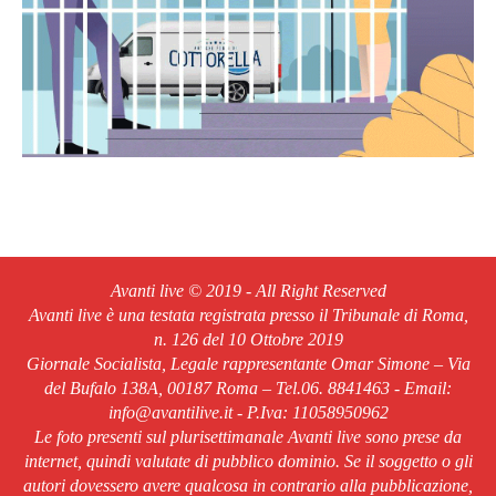
Avanti live © 2019 - All Right Reserved
Avanti live è una testata registrata presso il Tribunale di Roma,
n. 126 del 10 Ottobre 2019
Giornale Socialista, Legale rappresentante Omar Simone – Via
del Bufalo 138A, 00187 Roma – Tel.06. 8841463 - Email:
info@avantilive.it - P.Iva: 11058950962
Le foto presenti sul plurisettimanale Avanti live sono prese da
internet, quindi valutate di pubblico dominio. Se il soggetto o gli
autori dovessero avere qualcosa in contrario alla pubblicazione,