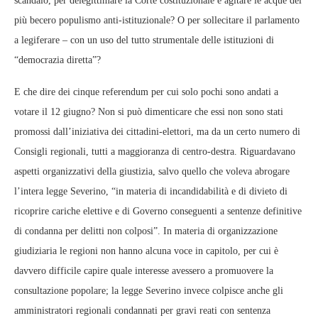
scandalo, per delegittimare la Corte costituzionale e agitare le acque del
più becero populismo anti-istituzionale? O per sollecitare il parlamento
a legiferare – con un uso del tutto strumentale delle istituzioni di
“democrazia diretta”?
E che dire dei cinque referendum per cui solo pochi sono andati a
votare il 12 giugno? Non si può dimenticare che essi non sono stati
promossi dall’iniziativa dei cittadini-elettori, ma da un certo numero di
Consigli regionali, tutti a maggioranza di centro-destra. Riguardavano
aspetti organizzativi della giustizia, salvo quello che voleva abrogare
l’intera legge Severino, “in materia di incandidabilità e di divieto di
ricoprire cariche elettive e di Governo conseguenti a sentenze definitive
di condanna per delitti non colposi”. In materia di organizzazione
giudiziaria le regioni non hanno alcuna voce in capitolo, per cui è
davvero difficile capire quale interesse avessero a promuovere la
consultazione popolare; la legge Severino invece colpisce anche gli
amministratori regionali condannati per gravi reati con sentenza