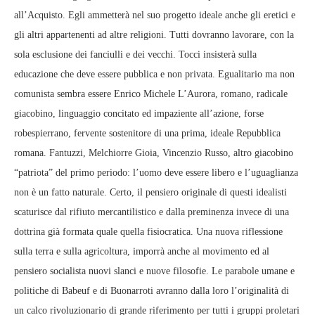
all’Acquisto. Egli ammetterà nel suo progetto ideale anche gli eretici e
gli altri appartenenti ad altre religioni. Tutti dovranno lavorare, con la
sola esclusione dei fanciulli e dei vecchi. Tocci insisterà sulla
educazione che deve essere pubblica e non privata. Egualitario ma non
comunista sembra essere Enrico Michele L’Aurora, romano, radicale
giacobino, linguaggio concitato ed impaziente all’azione, forse
robespierrano, fervente sostenitore di una prima, ideale Repubblica
romana. Fantuzzi, Melchiorre Gioia, Vincenzio Russo, altro giacobino
“patriota” del primo periodo: l’uomo deve essere libero e l’uguaglianza
non è un fatto naturale. Certo, il pensiero originale di questi idealisti
scaturisce dal rifiuto mercantilistico e dalla preminenza invece di una
dottrina già formata quale quella fisiocratica. Una nuova riflessione
sulla terra e sulla agricoltura, imporrà anche al movimento ed al
pensiero socialista nuovi slanci e nuove filosofie. Le parabole umane e
politiche di Babeuf e di Buonarroti avranno dalla loro l’originalità di
un calco rivoluzionario di grande riferimento per tutti i gruppi proletari