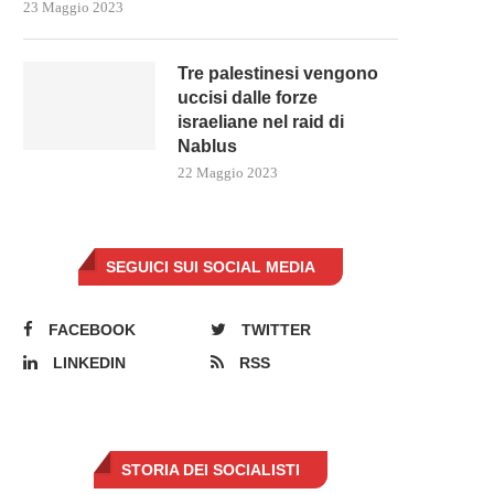
23 Maggio 2023
Tre palestinesi vengono
uccisi dalle forze
israeliane nel raid di
Nablus
22 Maggio 2023
SEGUICI SUI SOCIAL MEDIA
“PRIVATOCRAZIA – PERCHÉ
24 SETTEMBRE 622, MAOM
PRIVATIZZARE È UN RISCHIO
COMPLETA L’EGIRA
FACEBOOK
TWITTER
PER...
24 Settembre 2022
LINKEDIN
RSS
24 Novembre 2022
STORIA DEI SOCIALISTI