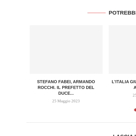
POTREBB
LE ULTIME
STEFANO FABEI, ARMANDO
L’ITALIA G
 “VITE...
ROCCHI. IL PREFETTO DEL
DUCE...
2
2
25 Maggio 2023