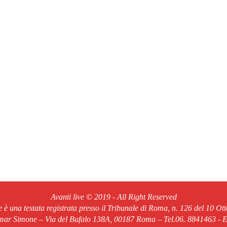
Avanti live © 2019 - All Right Reserved
ve è una testata registrata presso il Tribunale di Roma, n. 126 del 10 Ot
Omar Simone – Via del Bufalo 138A, 00187 Roma – Tel.06. 8841463 - Em