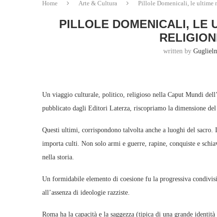
Home
Arte & Cultura
Pillole Domenicali, le ultime 
PILLOLE DOMENICALI, LE U
RELIGION
written by
Gugliel
Un viaggio culturale, politico, religioso nella Caput Mundi del
pubblicato dagli Editori Laterza, riscopriamo la dimensione del f
Questi ultimi, corrispondono talvolta anche a luoghi del sacro. 
importa culti. Non solo armi e guerre, rapine, conquiste e schiav
nella storia.
Un formidabile elemento di coesione fu la progressiva condivision
all’assenza di ideologie razziste.
Roma ha la capacità e la saggezza (tipica di una grande identità