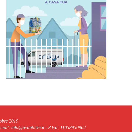
tobre 2019
ail: info@avantilive.it - P.Iva: 11058950962