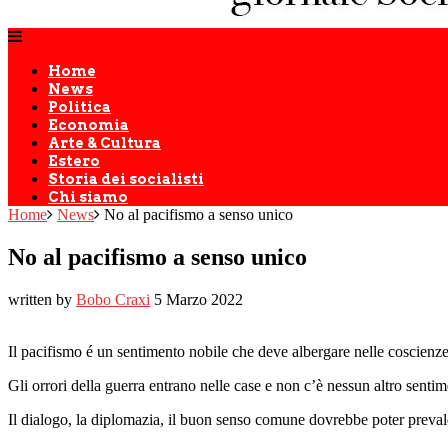
Home
News
Politica
Economia
Arte & Cultura
Estero
Storia dei socialisti
Chi siamo
Home
News
No al pacifismo a senso unico
No al pacifismo a senso unico
written by
Bobo Craxi
5 Marzo 2022
Il pacifismo é un sentimento nobile che deve albergare nelle coscienze
Gli orrori della guerra entrano nelle case e non c’è nessun altro sentim
Il dialogo, la diplomazia, il buon senso comune dovrebbe poter prevale 