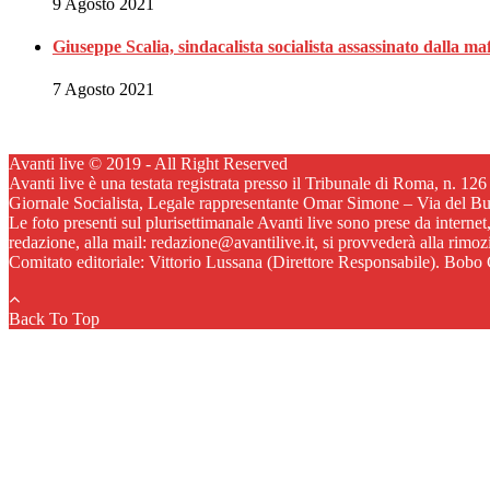
9 Agosto 2021
Giuseppe Scalia, sindacalista socialista assassinato dalla 
7 Agosto 2021
Avanti live © 2019 - All Right Reserved
Avanti live è una testata registrata presso il Tribunale di Roma, n. 12
Giornale Socialista, Legale rappresentante Omar Simone – Via del B
Le foto presenti sul plurisettimanale Avanti live sono prese da internet
redazione, alla mail: redazione@avantilive.it, si provvederà alla rimo
Comitato editoriale: Vittorio Lussana (Direttore Responsabile). Bobo C
Back To Top