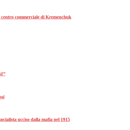
o al centro commerciale di Kremenchuk
i!”
osi
ocialista ucciso dalla mafia nel 1915