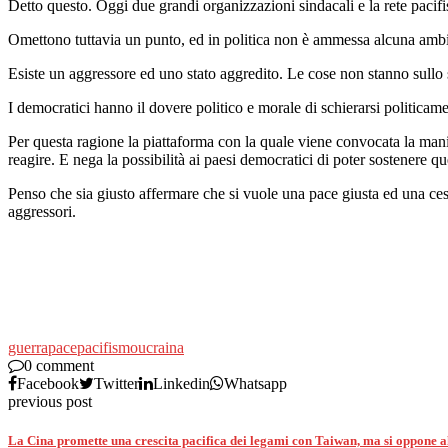
Detto questo. Oggi due grandi organizzazioni sindacali e la rete pacifi
Omettono tuttavia un punto, ed in politica non è ammessa alcuna ambi
Esiste un aggressore ed uno stato aggredito. Le cose non stanno sullo st
I democratici hanno il dovere politico e morale di schierarsi politicame
Per questa ragione la piattaforma con la quale viene convocata la manife
reagire. E nega la possibilità ai paesi democratici di poter sostenere qu
Penso che sia giusto affermare che si vuole una pace giusta ed una cessaz
aggressori.
guerra
pace
pacifismo
ucraina
0 comment
Facebook
Twitter
Linkedin
Whatsapp
previous post
La Cina promette una crescita pacifica dei legami con Taiwan, ma si oppone al