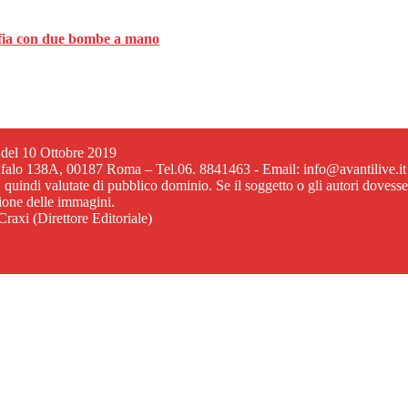
mafia con due bombe a mano
6 del 10 Ottobre 2019
ufalo 138A, 00187 Roma – Tel.06. 8841463 - Email: info@avantilive.it
, quindi valutate di pubblico dominio. Se il soggetto o gli autori dovess
zione delle immagini.
raxi (Direttore Editoriale)