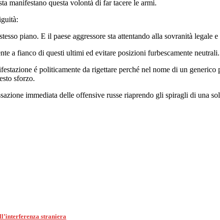
sta manifestano questa volontà di far tacere le armi.
guità:
esso piano. E il paese aggressore sta attentando alla sovranità legale e t
nte a fianco di questi ultimi ed evitare posizioni furbescamente neutrali.
stazione é politicamente da rigettare perché nel nome di un generico paci
esto sforzo.
ione immediata delle offensive russe riaprendo gli spiragli di una soluzio
l’interferenza straniera