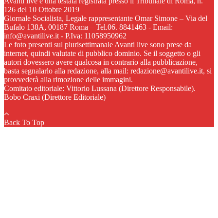
Avanti live è una testata registrata presso il Tribunale di Roma, n.
126 del 10 Ottobre 2019
Giornale Socialista, Legale rappresentante Omar Simone – Via del
Bufalo 138A, 00187 Roma – Tel.06. 8841463 - Email:
info@avantilive.it - P.Iva: 11058950962
Le foto presenti sul plurisettimanale Avanti live sono prese da
internet, quindi valutate di pubblico dominio. Se il soggetto o gli
autori dovessero avere qualcosa in contrario alla pubblicazione,
basta segnalarlo alla redazione, alla mail: redazione@avantilive.it, si
provvederà alla rimozione delle immagini.
Comitato editoriale: Vittorio Lussana (Direttore Responsabile).
Bobo Craxi (Direttore Editoriale)
Back To Top