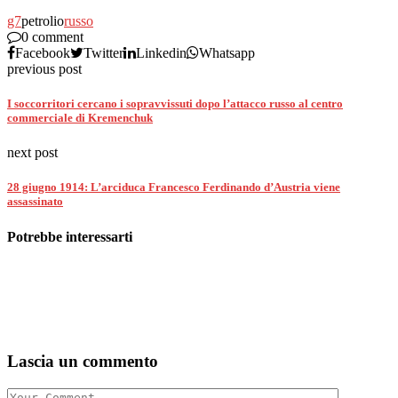
g7
petrolio
russo
0 comment
Facebook
Twitter
Linkedin
Whatsapp
previous post
I soccorritori cercano i sopravvissuti dopo l’attacco russo al centro
commerciale di Kremenchuk
next post
28 giugno 1914: L’arciduca Francesco Ferdinando d’Austria viene
assassinato
Potrebbe interessarti
Lascia un commento