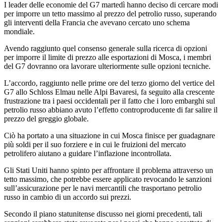
I leader delle economie del G7 martedì hanno deciso di cercare modi
per imporre un tetto massimo al prezzo del petrolio russo, superando
gli interventi della Francia che avevano cercato uno schema
mondiale.
Avendo raggiunto quel consenso generale sulla ricerca di opzioni
per imporre il limite di prezzo alle esportazioni di Mosca, i membri
del G7 dovranno ora lavorare ulteriormente sulle opzioni tecniche.
L’accordo, raggiunto nelle prime ore del terzo giorno del vertice del
G7 allo Schloss Elmau nelle Alpi Bavaresi, fa seguito alla crescente
frustrazione tra i paesi occidentali per il fatto che i loro embarghi sul
petrolio russo abbiano avuto l’effetto controproducente di far salire il
prezzo del greggio globale.
Ciò ha portato a una situazione in cui Mosca finisce per guadagnare
più soldi per il suo forziere e in cui le fruizioni del mercato
petrolifero aiutano a guidare l’inflazione incontrollata.
Gli Stati Uniti hanno spinto per affrontare il problema attraverso un
tetto massimo, che potrebbe essere applicato revocando le sanzioni
sull’assicurazione per le navi mercantili che trasportano petrolio
russo in cambio di un accordo sui prezzi.
Secondo il piano statunitense discusso nei giorni precedenti, tali