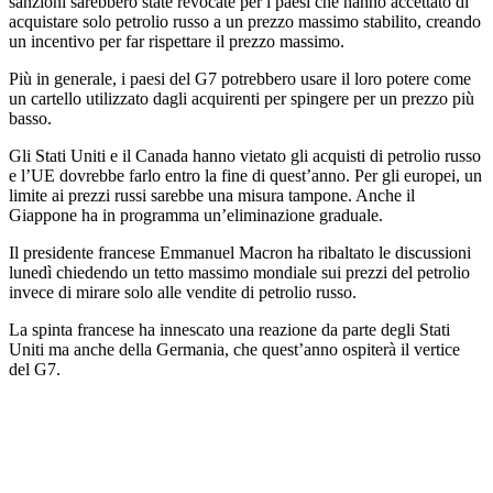
sanzioni sarebbero state revocate per i paesi che hanno accettato di
acquistare solo petrolio russo a un prezzo massimo stabilito, creando
un incentivo per far rispettare il prezzo massimo.
Più in generale, i paesi del G7 potrebbero usare il loro potere come
un cartello utilizzato dagli acquirenti per spingere per un prezzo più
basso.
Gli Stati Uniti e il Canada hanno vietato gli acquisti di petrolio russo
e l’UE dovrebbe farlo entro la fine di quest’anno. Per gli europei, un
limite ai prezzi russi sarebbe una misura tampone. Anche il
Giappone ha in programma un’eliminazione graduale.
Il presidente francese Emmanuel Macron ha ribaltato le discussioni
lunedì chiedendo un tetto massimo mondiale sui prezzi del petrolio
invece di mirare solo alle vendite di petrolio russo.
La spinta francese ha innescato una reazione da parte degli Stati
Uniti ma anche della Germania, che quest’anno ospiterà il vertice
del G7.