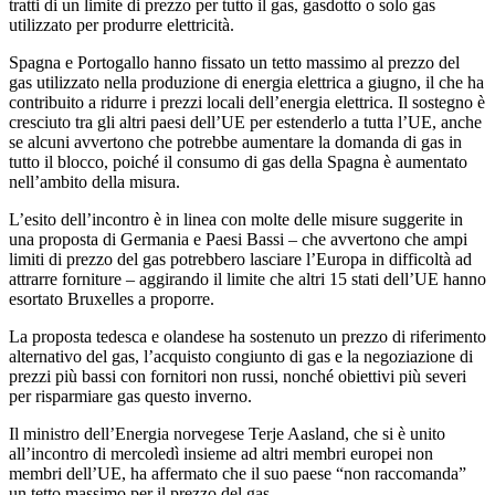
tratti di un limite di prezzo per tutto il gas, gasdotto o solo gas
utilizzato per produrre elettricità.
Spagna e Portogallo hanno fissato un tetto massimo al prezzo del
gas utilizzato nella produzione di energia elettrica a giugno, il che ha
contribuito a ridurre i prezzi locali dell’energia elettrica. Il sostegno è
cresciuto tra gli altri paesi dell’UE per estenderlo a tutta l’UE, anche
se alcuni avvertono che potrebbe aumentare la domanda di gas in
tutto il blocco, poiché il consumo di gas della Spagna è aumentato
nell’ambito della misura.
L’esito dell’incontro è in linea con molte delle misure suggerite in
una proposta di Germania e Paesi Bassi – che avvertono che ampi
limiti di prezzo del gas potrebbero lasciare l’Europa in difficoltà ad
attrarre forniture – aggirando il limite che altri 15 stati dell’UE hanno
esortato Bruxelles a proporre.
La proposta tedesca e olandese ha sostenuto un prezzo di riferimento
alternativo del gas, l’acquisto congiunto di gas e la negoziazione di
prezzi più bassi con fornitori non russi, nonché obiettivi più severi
per risparmiare gas questo inverno.
Il ministro dell’Energia norvegese Terje Aasland, che si è unito
all’incontro di mercoledì insieme ad altri membri europei non
membri dell’UE, ha affermato che il suo paese “non raccomanda”
un tetto massimo per il prezzo del gas.