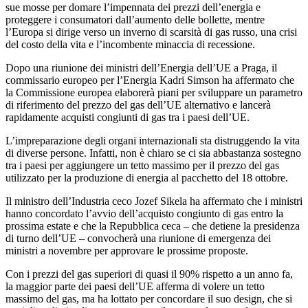
sue mosse per domare l’impennata dei prezzi dell’energia e
proteggere i consumatori dall’aumento delle bollette, mentre
l’Europa si dirige verso un inverno di scarsità di gas russo, una crisi
del costo della vita e l’incombente minaccia di recessione.
Dopo una riunione dei ministri dell’Energia dell’UE a Praga, il
commissario europeo per l’Energia Kadri Simson ha affermato che
la Commissione europea elaborerà piani per sviluppare un parametro
di riferimento del prezzo del gas dell’UE alternativo e lancerà
rapidamente acquisti congiunti di gas tra i paesi dell’UE.
L’impreparazione degli organi internazionali sta distruggendo la vita
di diverse persone. Infatti, non è chiaro se ci sia abbastanza sostegno
tra i paesi per aggiungere un tetto massimo per il prezzo del gas
utilizzato per la produzione di energia al pacchetto del 18 ottobre.
Il ministro dell’Industria ceco Jozef Sikela ha affermato che i ministri
hanno concordato l’avvio dell’acquisto congiunto di gas entro la
prossima estate e che la Repubblica ceca – che detiene la presidenza
di turno dell’UE – convocherà una riunione di emergenza dei
ministri a novembre per approvare le prossime proposte.
Con i prezzi del gas superiori di quasi il 90% rispetto a un anno fa,
la maggior parte dei paesi dell’UE afferma di volere un tetto
massimo del gas, ma ha lottato per concordare il suo design, che si