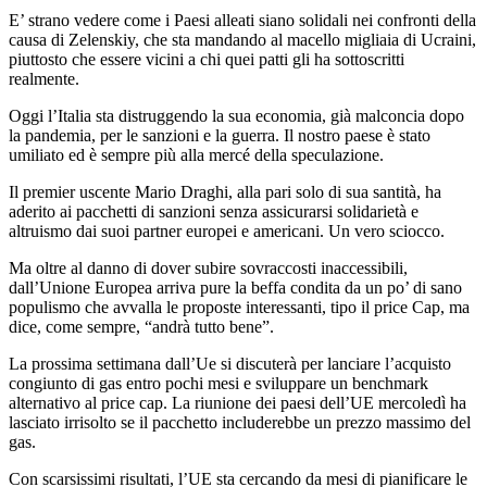
E’ strano vedere come i Paesi alleati siano solidali nei confronti della
causa di Zelenskiy, che sta mandando al macello migliaia di Ucraini,
piuttosto che essere vicini a chi quei patti gli ha sottoscritti
realmente.
Oggi l’Italia sta distruggendo la sua economia, già malconcia dopo
la pandemia, per le sanzioni e la guerra. Il nostro paese è stato
umiliato ed è sempre più alla mercé della speculazione.
Il premier uscente Mario Draghi, alla pari solo di sua santità, ha
aderito ai pacchetti di sanzioni senza assicurarsi solidarietà e
altruismo dai suoi partner europei e americani. Un vero sciocco.
Ma oltre al danno di dover subire sovraccosti inaccessibili,
dall’Unione Europea arriva pure la beffa condita da un po’ di sano
populismo che avvalla le proposte interessanti, tipo il price Cap, ma
dice, come sempre, “andrà tutto bene”.
La prossima settimana dall’Ue si discuterà per lanciare l’acquisto
congiunto di gas entro pochi mesi e sviluppare un benchmark
alternativo al price cap. La riunione dei paesi dell’UE mercoledì ha
lasciato irrisolto se il pacchetto includerebbe un prezzo massimo del
gas.
Con scarsissimi risultati, l’UE sta cercando da mesi di pianificare le