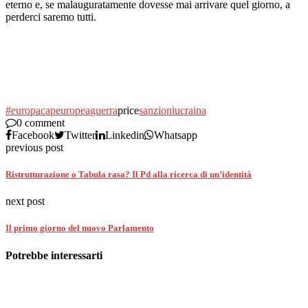
eterno e, se malauguratamente dovesse mai arrivare quel giorno, a
perderci saremo tutti.
#europa
cap
europea
guerra
price
sanzioni
ucraina
0 comment
Facebook
Twitter
Linkedin
Whatsapp
previous post
Ristrutturazione o Tabula rasa? Il Pd alla ricerca di un’identità
next post
Il primo giorno del nuovo Parlamento
Potrebbe interessarti