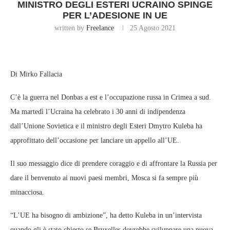
MINISTRO DEGLI ESTERI UCRAINO SPINGE
PER L’ADESIONE IN UE
written by
Freelance
25 Agosto 2021
Di Mirko Fallacia
C’è la guerra nel Donbas a est e l’occupazione russa in Crimea a sud.
Ma martedì l’Ucraina ha celebrato i 30 anni di indipendenza
dall’Unione Sovietica e il ministro degli Esteri Dmytro Kuleba ha
approfittato dell’occasione per lanciare un appello all’UE.
Il suo messaggio dice di prendere coraggio e di affrontare la Russia per
dare il benvenuto ai nuovi paesi membri, Mosca si fa sempre più
minacciosa.
“L’UE ha bisogno di ambizione”, ha detto Kuleba in un’intervista
quando gli è stato chiesto se Bruxelles dovrebbe sviluppare una nuova