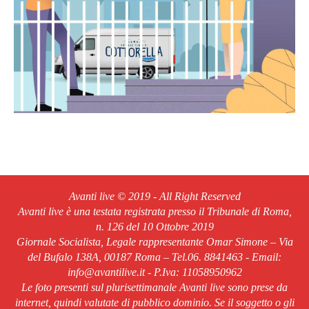
Avanti live © 2019 - All Right Reserved
Avanti live è una testata registrata presso il Tribunale di Roma,
n. 126 del 10 Ottobre 2019
Giornale Socialista, Legale rappresentante Omar Simone – Via
del Bufalo 138A, 00187 Roma – Tel.06. 8841463 - Email:
info@avantilive.it - P.Iva: 11058950962
Le foto presenti sul plurisettimanale Avanti live sono prese da
internet, quindi valutate di pubblico dominio. Se il soggetto o gli