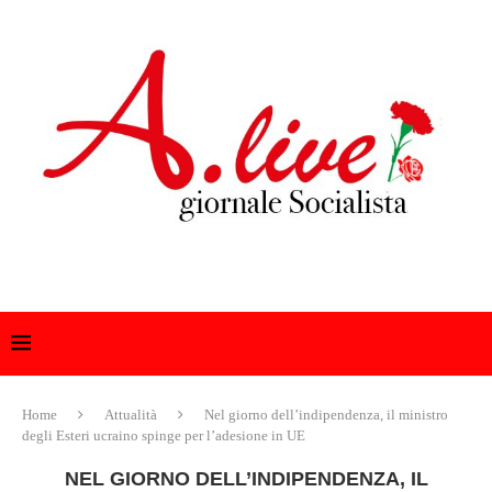
Home
Attualità
Nel giorno dell’indipendenza, il ministro
degli Esteri ucraino spinge per l’adesione in UE
NEL GIORNO DELL’INDIPENDENZA, IL