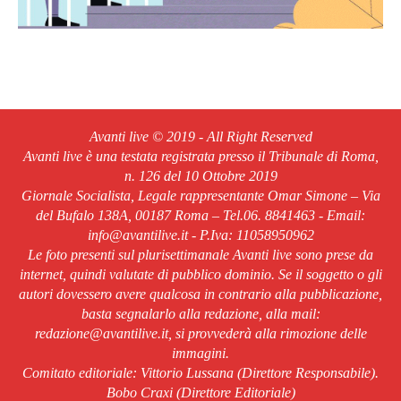
Avanti live © 2019 - All Right Reserved
Avanti live è una testata registrata presso il Tribunale di Roma,
n. 126 del 10 Ottobre 2019
Giornale Socialista, Legale rappresentante Omar Simone – Via
del Bufalo 138A, 00187 Roma – Tel.06. 8841463 - Email:
info@avantilive.it - P.Iva: 11058950962
Le foto presenti sul plurisettimanale Avanti live sono prese da
internet, quindi valutate di pubblico dominio. Se il soggetto o gli
autori dovessero avere qualcosa in contrario alla pubblicazione,
basta segnalarlo alla redazione, alla mail:
redazione@avantilive.it, si provvederà alla rimozione delle
immagini.
Comitato editoriale: Vittorio Lussana (Direttore Responsabile).
Bobo Craxi (Direttore Editoriale)