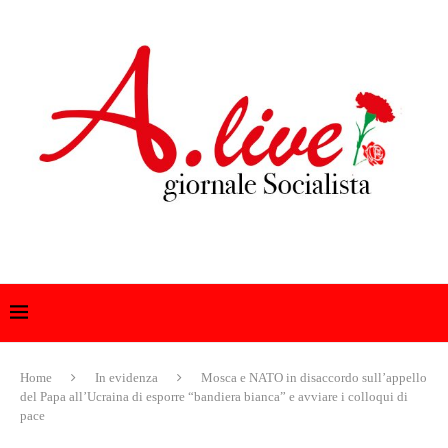
Home
In evidenza
Mosca e NATO in disaccordo sull’appello
del Papa all’Ucraina di esporre “bandiera bianca” e avviare i colloqui di
pace