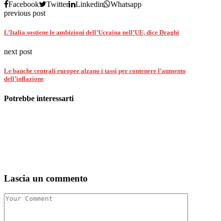
Facebook
Twitter
Linkedin
Whatsapp
previous post
L’Italia sostiene le ambizioni dell’Ucraina nell’UE, dice Draghi
next post
Le banche centrali europee alzano i tassi per contenere l’aumento
dell’inflazione
Potrebbe interessarti
Lascia un commento