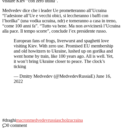
visitare Kiev “con zero utilità”.
Medvedev dice che i leader Ue prometteranno all’Ucraina
“l’adesione all’Ue e vecchi obici, si leccheranno i baffi con
l’horilka” (una vodka ucraina, ndr) e torneranno a casa in treno,
“come 100 anni fa”. “Tutto va bene. Ma non avvicinerà l’Ucraina
alla pace. Il tempo scorre”, conclude l’ex presidente russo.
European fans of frogs, liverwurst and spaghetti love
visiting Kiev. With zero use. Promised EU membership
and old howitzers to Ukraine, lushed up on gorilka and
went home by train, like 100 years ago. All is well. Yet,
it won’t bring Ukraine closer to peace. The clock’s
ticking
— Dmitry Medvedev (@MedvedevRussiaE) June 16,
2022
#draghi
macron
medvedev
russia
scholz
ucraina
0 comment