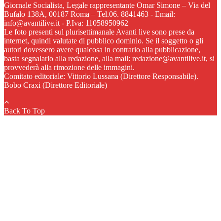
Giornale Socialista, Legale rappresentante Omar Simone – Via del
Bufalo 138A, 00187 Roma – Tel.06. 8841463 - Email:
info@avantilive.it - P.Iva: 11058950962
Le foto presenti sul plurisettimanale Avanti live sono prese da
internet, quindi valutate di pubblico dominio. Se il soggetto o gli
autori dovessero avere qualcosa in contrario alla pubblicazione,
basta segnalarlo alla redazione, alla mail: redazione@avantilive.it, si
provvederà alla rimozione delle immagini.
Comitato editoriale: Vittorio Lussana (Direttore Responsabile).
Bobo Craxi (Direttore Editoriale)
Back To Top