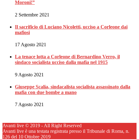
Moroni!”
2 Settembre 2021
Il sacrificio di Luciano Nicoletti, ucciso a Corleone dai
mafiosi
17 Agosto 2021
La tenace lotta a Corleone di Bernardino Verro, il
sindaco socialista ucciso dalla mafia nel 1915
9 Agosto 2021
Giuseppe Scalia, sindacalista socialista assassinato dalla
mafia con due bombe a mano
7 Agosto 2021
Avanti live © 2019 - All Right Reserved
Avanti live è una testata registrata presso il Tribunale di Roma, n.
126 del 10 Ottobre 2019