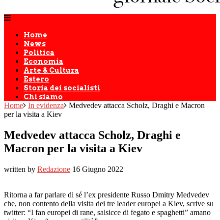
Home
News
Politica
Economia
Arte & Cultura
Estero
Storia dei socialisti
Chi siamo
Home
In evidenza
Medvedev attacca Scholz, Draghi e Macron
per la visita a Kiev
Medvedev attacca Scholz, Draghi e
Macron per la visita a Kiev
written by
Redazione
16 Giugno 2022
Ritorna a far parlare di sé l’ex presidente Russo Dmitry Medvedev
che, non contento della visita dei tre leader europei a Kiev, scrive su
twitter: “I fan europei di rane, salsicce di fegato e spaghetti” amano