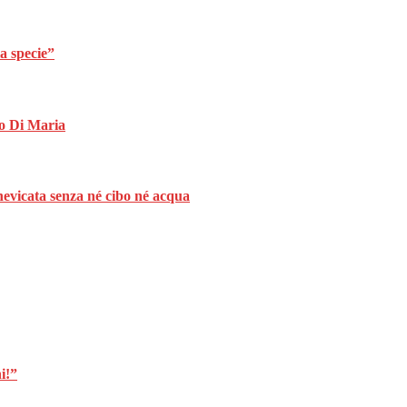
a specie”
io Di Maria
nevicata senza né cibo né acqua
i!”