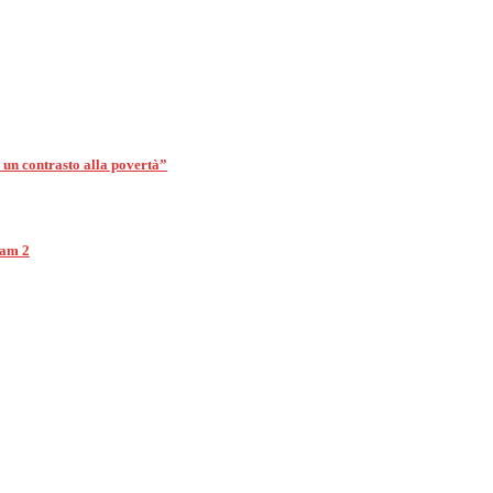
è un contrasto alla povertà”
eam 2