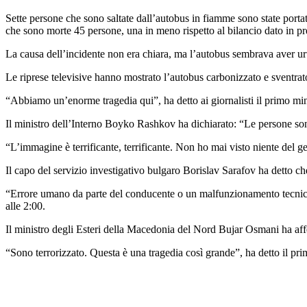
Sette persone che sono saltate dall’autobus in fiamme sono state portate
che sono morte 45 persone, una in meno rispetto al bilancio dato in p
La causa dell’incidente non era chiara, ma l’autobus sembrava aver urt
Le riprese televisive hanno mostrato l’autobus carbonizzato e sventrat
“Abbiamo un’enorme tragedia qui”, ha detto ai giornalisti il ​​primo mi
Il ministro dell’Interno Boyko Rashkov ha dichiarato: “Le persone son
“L’immagine è terrificante, terrificante. Non ho mai visto niente del gen
Il capo del servizio investigativo bulgaro Borislav Sarafov ha detto c
“Errore umano da parte del conducente o un malfunzionamento tecnico s
alle 2:00.
Il ministro degli Esteri della Macedonia del Nord Bujar Osmani ha aff
“Sono terrorizzato. Questa è una tragedia così grande”, ha detto il p