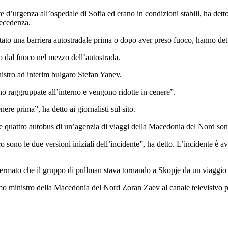
 d’urgenza all’ospedale di Sofia ed erano in condizioni stabili, ha detto 
recedenza.
ato una barriera autostradale prima o dopo aver preso fuoco, hanno dett
o dal fuoco nel mezzo dell’autostrada.
nistro ad interim bulgaro Stefan Yanev.
o raggruppate all’interno e vengono ridotte in cenere”.
ere prima”, ha detto ai giornalisti sul sito.
he quattro autobus di un’agenzia di viaggi della Macedonia del Nord sono
ono le due versioni iniziali dell’incidente”, ha detto. L’incidente è av
ermato che il gruppo di pullman stava tornando a Skopje da un viaggio d
rimo ministro della Macedonia del Nord Zoran Zaev al canale televisivo 