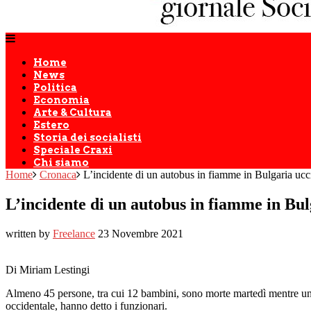
Home
News
Politica
Economia
Arte & Cultura
Estero
Storia dei socialisti
Speciale Craxi
Chi siamo
Home
Cronaca
L’incidente di un autobus in fiamme in Bulgaria ucc
L’incidente di un autobus in fiamme in Bul
written by
Freelance
23 Novembre 2021
Di Miriam Lestingi
Almeno 45 persone, tra cui 12 bambini, sono morte martedì mentre un a
occidentale, hanno detto i funzionari.