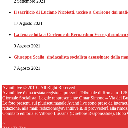
2 Settembre 2021
Il sacrificio di Luciano Nicoletti, ucciso a Corleone dai mafi
17 Agosto 2021
La tenace lotta a Corleone di Bernardino Verro, il sindaco s
9 Agosto 2021
Giuseppe Scalia, sindacalista socialista assassinato dalla 
7 Agosto 2021
Avanti live © 2019 - All Right Reserved
Avanti live è una testata registrata presso il Tribunale di Roma, n. 12
Giornale Socialista, Legale rappresentante Omar Simone – Via del B
Le foto presenti sul plurisettimanale Avanti live sono prese da internet
redazione, alla mail: redazione@avantilive.it, si provvederà alla rimo
Comitato editoriale: Vittorio Lussana (Direttore Responsabile). Bobo C