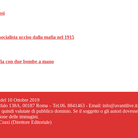
osi
ocialista ucciso dalla mafia nel 1915
mafia con due bombe a mano
6 del 10 Ottobre 2019
ufalo 138A, 00187 Roma – Tel.06. 8841463 - Email: info@avantilive.it
, quindi valutate di pubblico dominio. Se il soggetto o gli autori dovess
zione delle immagini.
raxi (Direttore Editoriale)