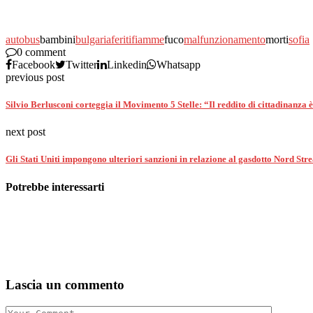
autobus
bambini
bulgaria
feriti
fiamme
fuco
malfunzionamento
morti
sofia
0 comment
Facebook
Twitter
Linkedin
Whatsapp
previous post
Silvio Berlusconi corteggia il Movimento 5 Stelle: “Il reddito di cittadinanza 
next post
Gli Stati Uniti impongono ulteriori sanzioni in relazione al gasdotto Nord Str
Potrebbe interessarti
Lascia un commento