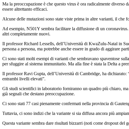
Ma la preoccupazione è che questo virus è ora radicalmente diverso dal
essere altrettanto efficaci.
Alcune delle mutazioni sono state viste prima in altre varianti, il che 
Ad esempio, N501Y sembra facilitare la diffusione di un coronavirus. C
altri completamente nuovi.
Il professor Richard Lessells, dell’Università di KwaZulu-Natal in Su
persona a persona, ma potrebbe anche essere in grado di aggirare part
Ci sono stati molti esempi di varianti che sembravano spaventose sulla
per sfuggire al sistema immunitario. Ma alla fine è stata la Delta a pre
Il professor Ravi Gupta, dell’Università di Cambridge, ha dichiarato: 
entrambi livelli elevati”.
Gli studi scientifici in laboratorio forniranno un quadro più chiaro, m
già segnali che destano preoccupazione.
Ci sono stati 77 casi pienamente confermati nella provincia di Gauten
Tuttavia, ci sono indizi che la variante si sia diffusa ancora più ampia
Questa variante sembra dare risultati bizzarri (noti come dropout del ge