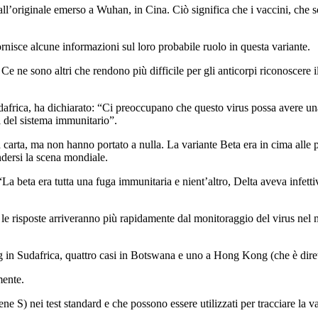
l’originale emerso a Wuhan, in Cina. Ciò significa che i vaccini, che so
fornisce alcune informazioni sul loro probabile ruolo in questa variante.
e ne sono altri che rendono più difficile per gli anticorpi riconoscere i
dafrica, ha dichiarato: “Ci preoccupano che questo virus possa avere una
i del sistema immunitario”.
 carta, ma non hanno portato a nulla. La variante Beta era in cima alle p
ndersi la scena mondiale.
“La beta era tutta una fuga immunitaria e nient’altro, Delta aveva infet
a le risposte arriveranno più rapidamente dal monitoraggio del virus nel
g in Sudafrica, quattro casi in Botswana e uno a Hong Kong (che è diret
mente.
ne S) nei test standard e che possono essere utilizzati per tracciare la 