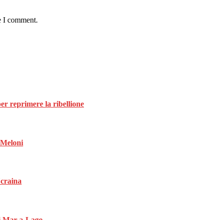
e I comment.
per reprimere la ribellione
a Meloni
Ucraina
di Mar-a-Lago