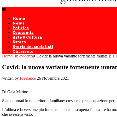
Home
News
Politica
Economia
Arte & Cultura
Estero
Storia dei socialisti
Chi siamo
Home
In evidenza
Covid: la nuova variante fortemente mutata B.1.1
Covid: la nuova variante fortemente mutata
written by
Freelance
26 Novembre 2021
Di Gaia Marino
Siamo tornati in un territorio familiare: crescente preoccupazione per
L’ultima è la versione più fortemente mutata scoperta finora – e ha una
che avessero visto.