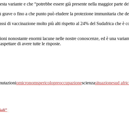
sta variante e che “potrebbe essere già presente nella maggior parte de
ù grave o fino a che punto può eludere la protezione immunitaria che de
n tassi di vaccinazione molto più alti rispetto al 24% del Sudafrica che
zioni nonostante enormi lacune nelle nostre conoscenze, ed è una varia
pettare di avere tutte le risposte.
mutazioni
omicron
oms
pericolo
preoccupazione
scienza
situazione
sud afric
iali”