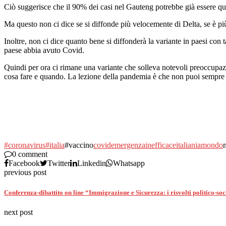
Ciò suggerisce che il 90% dei casi nel Gauteng potrebbe già essere que
Ma questo non ci dice se si diffonde più velocemente di Delta, se è pi
Inoltre, non ci dice quanto bene si diffonderà la variante in paesi co
paese abbia avuto Covid.
Quindi per ora ci rimane una variante che solleva notevoli preoccupa
cosa fare e quando. La lezione della pandemia è che non puoi sempre as
#coronavirus
#italia
#vaccino
covid
emergenza
inefficace
italiania
mondo
0 comment
Facebook
Twitter
Linkedin
Whatsapp
previous post
Conferenza-dibattito on line “Immigrazione e Sicurezza: i risvolti politico-soc
next post