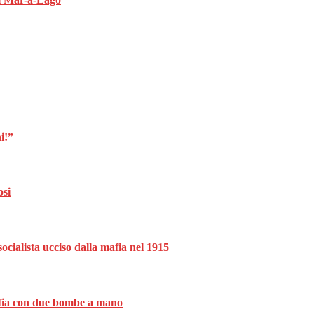
i!”
osi
ocialista ucciso dalla mafia nel 1915
mafia con due bombe a mano