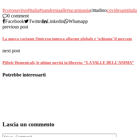
#coronavirus
#italia
#pandemia
allerta
campania
cittadino
covid
esami
itali
0 comment
Facebook
Twitter
Linkedin
Whatsapp
previous post
La nuova variante Omicron innesca allarme globale e ‘schianta’ il mercato
next post
Pillole Domenicali, le ultime novità in libreria: “LA VALLE DELL’ANIMA”
Potrebbe interessarti
Lascia un commento