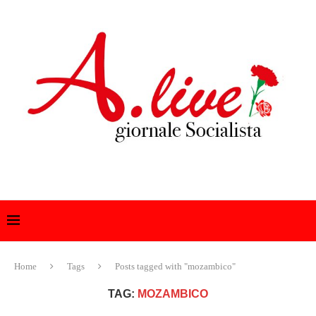
Home
Tags
Posts tagged with "mozambico"
TAG:
MOZAMBICO