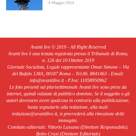
6 Maggio 2024
Avanti live © 2019 - All Right Reserved
Avanti live è una testata registrata presso il Tribunale di Roma,
n. 126 del 10 Ottobre 2019
Giornale Socialista, Legale rappresentante Omar Simone – Via
del Bufalo 138A, 00187 Roma – Tel.06. 8841463 - Email:
info@avantilive.it - P.Iva: 11058950962
Le foto presenti sul plurisettimanale Avanti live sono prese da
internet, quindi valutate di pubblico dominio. Se il soggetto o gli
autori dovessero avere qualcosa in contrario alla pubblicazione,
basta segnalarlo alla redazione, alla mail:
redazione@avantilive.it, si provvederà alla rimozione delle
immagini.
Comitato editoriale: Vittorio Lussana (Direttore Responsabile).
Bobo Craxi (Direttore Editoriale)