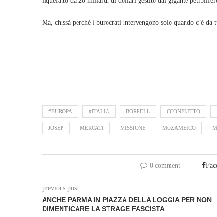
liquefatto da 20 miliardi di dollari gestito dal gigante petrolifer
Ma, chissà perché i burocrati intervengono solo quando c’è da tu
#EUROPA
#ITALIA
BORRELL
CCONFLITTO
JOSEP
MERCATI
MISSIONE
MOZAMBICO
M
0 comment
Fac
previous post
ANCHE PARMA IN PIAZZA DELLA LOGGIA PER NON
DIMENTICARE LA STRAGE FASCISTA