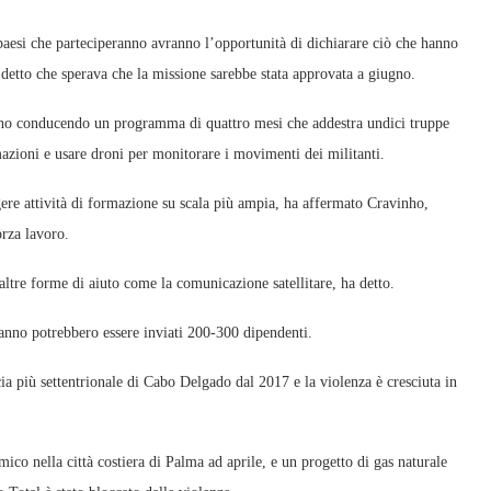
aesi che parteciperanno avranno l’opportunità di dichiarare ciò che hanno
a detto che sperava che la missione sarebbe stata approvata a giugno.
nno conducendo un programma di quattro mesi che addestra undici truppe
azioni e usare droni per monitorare i movimenti dei militanti.
ere attività di formazione su scala più ampia, ha affermato Cravinho,
orza lavoro.
altre forme di aiuto come la comunicazione satellitare, ha detto.
anno potrebbero essere inviati 200-300 dipendenti.
a più settentrionale di Cabo Delgado dal 2017 e la violenza è cresciuta in
lamico nella città costiera di Palma ad aprile, e un progetto di gas naturale