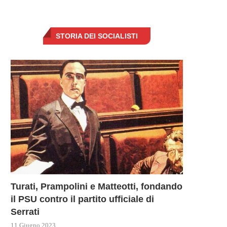
STORIA DEI SOCIALISTI
SSIA E KAZAKISTAN EVACUANO
ALMENO TRE MORTI
OLTRE 100.000 PERSONE: LA...
NELL’ESPLOSIONE PRESSO
CENTRALE IDROELETTRICA
10 Aprile 2024
10 Aprile 2024
Turati, Prampolini e Matteotti, fondando
il PSU contro il partito ufficiale di
Serrati
11 Giugno 2023