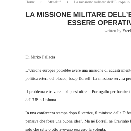
Home
Attualità
La missione militare dell’Europa i
LA MISSIONE MILITARE DEL
ESSERE OPERATI
written by
Free
Di Mirko Fallacia
L’Unione europea potrebbe avere una missione di addestramento 
politica estera del blocco, Josep Borrell. La missione servirà per 
Il problema è trovare altri paesi oltre al Portogallo per fornire 
dell’UE a Lisbona.
In una conferenza stampa dopo il vertice, il ministro della Dif
pensava che fosse una buona idea”. Ma né Borrell né Cravinho ha
solo che sette o otto avevano espresso la volontà.