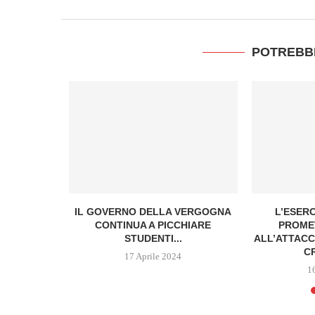
POTREBB
AI MINIMI
IL GOVERNO DELLA VERGOGNA
L’ESER
L...
CONTINUA A PICCHIARE
PROMET
STUDENTI...
ALL’ATTACC
C
17 Aprile 2024
1