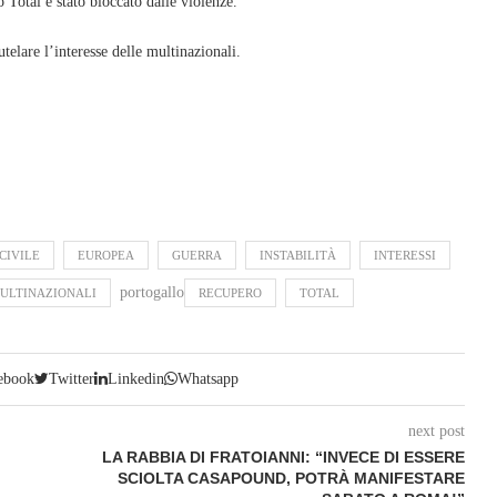
o Total è stato bloccato dalle violenze.
telare l’interesse delle multinazionali.
CIVILE
EUROPEA
GUERRA
INSTABILITÀ
INTERESSI
portogallo
ULTINAZIONALI
RECUPERO
TOTAL
ebook
Twitter
Linkedin
Whatsapp
next post
LA RABBIA DI FRATOIANNI: “INVECE DI ESSERE
SCIOLTA CASAPOUND, POTRÀ MANIFESTARE