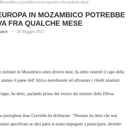
n Mozambico potrebbe essere operativa fra qualche mese
L’EUROPA IN MOZAMBICO POTREBBE
VA FRA QUALCHE MESE
lance
28 Maggio 2021
militare in Mozambico entro diversi mesi, ha detto venerdì il capo della
aiutare il paese dell’Africa meridionale ad affrontare i ribelli islamisti.
truppe, ha detto, parlando prima del vertice dei ministri della Difesa
esa portoghese Joao Cravinho ha dichiarato: “Nessuno ha detto che non
nno specificato se altri paesi si erano impegnati a partecipare, dicendo