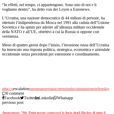
“In effetti, nel tempo, ci appartengono. Sono uno di noi e li
vogliamo dentro”, ha detto von der Leyen a Euronews.
L’Ucraina, una nazione democratica di 44 milioni di persone, ha
ottenuto l’indipendenza da Mosca nel 1991 alla caduta dell’Unione
Sovietica e ha spinto per aderire all’alleanza militare occidentale
della NATO e all’UE, obiettivi a cui la Russia si oppone con
veemenza.
Meno di quattro giorni dopo l’inizio, l’invasione russa dell’Ucraina
ha innescato una risposta politica, strategica, economica e aziendale
occidentale senza precedenti per estensione e coordinamento.
attacco
escalation
europea
guerra
pace
tensioni
ucraina
unione
zelenskiy
0 comment
Facebook
Twitter
Linkedin
Whatsapp
previous post
Anonymous: “Mr. Putin presto conoscerà la furia degli Hacker di tutto il