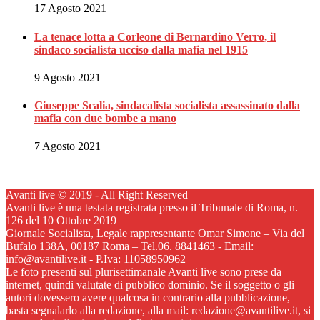
17 Agosto 2021
La tenace lotta a Corleone di Bernardino Verro, il
sindaco socialista ucciso dalla mafia nel 1915
9 Agosto 2021
Giuseppe Scalia, sindacalista socialista assassinato dalla
mafia con due bombe a mano
7 Agosto 2021
Avanti live © 2019 - All Right Reserved
Avanti live è una testata registrata presso il Tribunale di Roma, n.
126 del 10 Ottobre 2019
Giornale Socialista, Legale rappresentante Omar Simone – Via del
Bufalo 138A, 00187 Roma – Tel.06. 8841463 - Email:
info@avantilive.it - P.Iva: 11058950962
Le foto presenti sul plurisettimanale Avanti live sono prese da
internet, quindi valutate di pubblico dominio. Se il soggetto o gli
autori dovessero avere qualcosa in contrario alla pubblicazione,
basta segnalarlo alla redazione, alla mail: redazione@avantilive.it, si