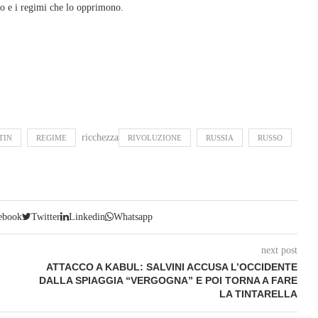
sso e i regimi che lo opprimono.
ricchezza
TIN
REGIME
RIVOLUZIONE
RUSSIA
RUSSO
ebook
Twitter
Linkedin
Whatsapp
next post
ATTACCO A KABUL: SALVINI ACCUSA L’OCCIDENTE
DALLA SPIAGGIA “VERGOGNA” E POI TORNA A FARE
LA TINTARELLA