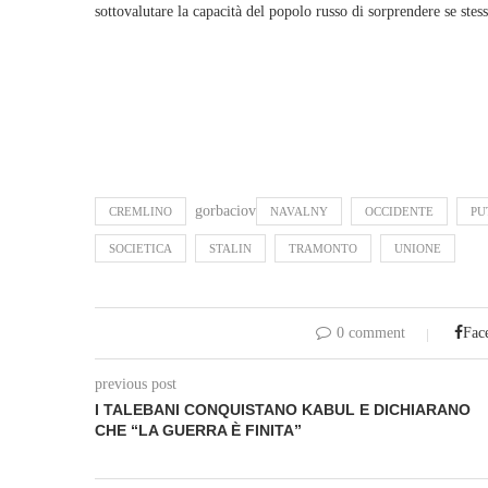
sottovalutare la capacità del popolo russo di sorprendere se ste
gorbaciov
CREMLINO
NAVALNY
OCCIDENTE
PU
SOCIETICA
STALIN
TRAMONTO
UNIONE
0 comment
Fac
previous post
I TALEBANI CONQUISTANO KABUL E DICHIARANO
CHE “LA GUERRA È FINITA”