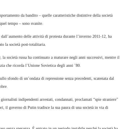
omportamento da bandito – quelle caratteristiche distintive della società
i quel tempo – sono svanite.
 dall’aumento delle attività di protesta durante l’inverno 2011-12, ha
o la società post-totalitaria.
a società russa ha continuato a maturare negli anni successivi, mentre il
azia che ricorda l’Unione Sovietica degli anni ’80.
ullo sfondo di un’ondata di repressione senza precedenti, scatenata dal
mbre.
 giornalisti indipendenti arrestati, condannati, proclamati “spie straniere”
ori, il governo di Putin tradisce la sua paura di una società in via di
aso senza speranza. È entrato in un periodo instabile perché la società ha