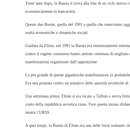
Trent’anni dopo, la Russia si trova alla fine di un ciclo storic
economicamente in bancarotta.
Queste due Russie, quella del 1991 e quella che osserviamo oggi, 
realtà economiche o dinamiche sociali.
Guidata da Eltsin, nel 1991 la Russia era immensamente entusias
contro il regime comunista hanno attirato centinaia di migliaia d
manifestazioni organizzate dall’opposizione.
La più grande di queste gigantesche manifestazioni (e probabilme
Era una protesta contro un tentativo delle autorità sovietiche d
Una settimana prima, Eltsin si era recato a Tallinn e aveva firmat
conto della repubblica sovietica russa. Fece questa mossa sfida
intatta l’URSS.
A quei tempi, la Russia di Eltsin era una delle forze trainanti c