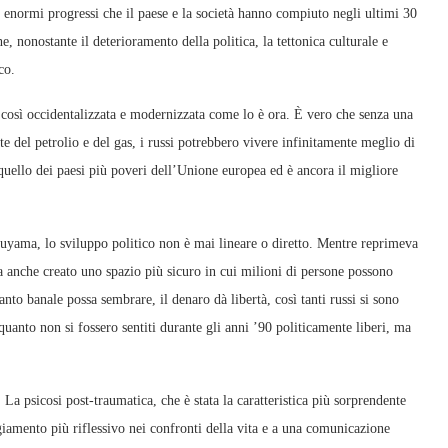
li enormi progressi che il paese e la società hanno compiuto negli ultimi 30
e, nonostante il deterioramento della politica, la tettonica culturale e
co.
a così occidentalizzata e modernizzata come lo è ora. È vero che senza una
e del petrolio e del gas, i russi potrebbero vivere infinitamente meglio di
quello dei paesi più poveri dell’Unione europea ed è ancora il migliore
uyama, lo sviluppo politico non è mai lineare o diretto. Mentre reprimeva
a anche creato uno spazio più sicuro in cui milioni di persone possono
uanto banale possa sembrare, il denaro dà libertà, così tanti russi si sono
di quanto non si fossero sentiti durante gli anni ’90 politicamente liberi, ma
La psicosi post-traumatica, che è stata la caratteristica più sorprendente
eggiamento più riflessivo nei confronti della vita e a una comunicazione