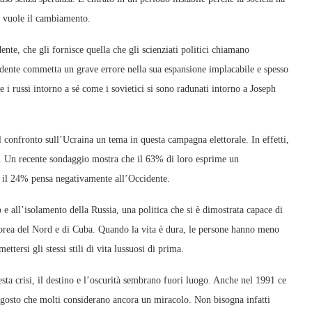
a vuole il cambiamento.
ente, che gli fornisce quella che gli scienziati politici chiamano
cidente commetta un grave errore nella sua espansione implacabile e spesso
 i russi intorno a sé come i sovietici si sono radunati intorno a Joseph
l confronto sull’Ucraina un tema in questa campagna elettorale. In effetti,
90. Un recente sondaggio mostra che il 63% di loro esprime un
lo il 24% pensa negativamente all’Occidente.
e all’isolamento della Russia, una politica che si è dimostrata capace di
Corea del Nord e di Cuba. Quando la vita è dura, le persone hanno meno
tersi gli stessi stili di vita lussuosi di prima.
ta crisi, il destino e l’oscurità sembrano fuori luogo. Anche nel 1991 ce
 agosto che molti considerano ancora un miracolo. Non bisogna infatti