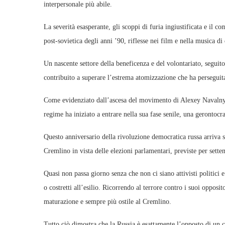
interpersonale più abile.
La severità esasperante, gli scoppi di furia ingiustificata e il c
post-sovietica degli anni ’90, riflesse nei film e nella musica d
Un nascente settore della beneficenza e del volontariato, seguito
contribuito a superare l’estrema atomizzazione che ha perseguitat
Come evidenziato dall’ascesa del movimento di Alexey Navalny, l
regime ha iniziato a entrare nella sua fase senile, una gerontocr
Questo anniversario della rivoluzione democratica russa arriva s
Cremlino in vista delle elezioni parlamentari, previste per sette
Quasi non passa giorno senza che non ci siano attivisti politici e
o costretti all’esilio. Ricorrendo al terrore contro i suoi opposit
maturazione e sempre più ostile al Cremlino.
Tutto ciò dimostra che la Russia è esattamente l’opposto di un c