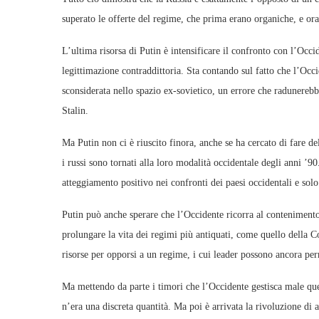
superato le offerte del regime, che prima erano organiche, e or
L’ultima risorsa di Putin è intensificare il confronto con l’Occid
legittimazione contraddittoria. Sta contando sul fatto che l’Oc
sconsiderata nello spazio ex-sovietico, un errore che radunerebbe
Stalin.
Ma Putin non ci è riuscito finora, anche se ha cercato di fare de
i russi sono tornati alla loro modalità occidentale degli anni ’
atteggiamento positivo nei confronti dei paesi occidentali e so
Putin può anche sperare che l’Occidente ricorra al contenimento 
prolungare la vita dei regimi più antiquati, come quello della 
risorse per opporsi a un regime, i cui leader possono ancora permet
Ma mettendo da parte i timori che l’Occidente gestisca male ques
n’era una discreta quantità. Ma poi è arrivata la rivoluzione di