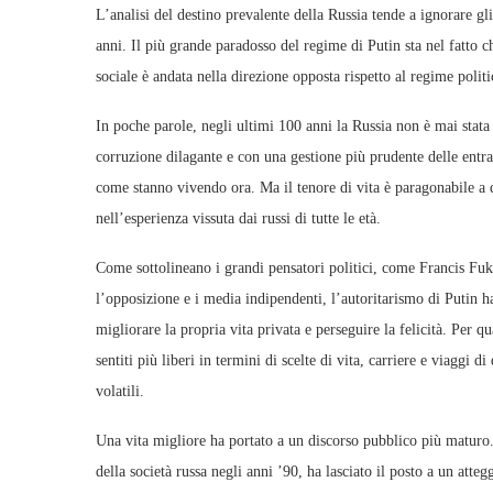
L’analisi del destino prevalente della Russia tende a ignorare g
anni. Il più grande paradosso del regime di Putin sta nel fatto ch
sociale è andata nella direzione opposta rispetto al regime politi
In poche parole, negli ultimi 100 anni la Russia non è mai stat
corruzione dilagante e con una gestione più prudente delle entrat
come stanno vivendo ora. Ma il tenore di vita è paragonabile a 
nell’esperienza vissuta dai russi di tutte le età.
Come sottolineano i grandi pensatori politici, come Francis Fuk
l’opposizione e i media indipendenti, l’autoritarismo di Putin h
migliorare la propria vita privata e perseguire la felicità. Per q
sentiti più liberi in termini di scelte di vita, carriere e viaggi 
volatili.
Una vita migliore ha portato a un discorso pubblico più maturo. 
della società russa negli anni ’90, ha lasciato il posto a un att