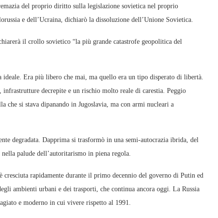
emazia del proprio diritto sulla legislazione sovietica nel proprio
elorussia e dell’Ucraina, dichiarò la dissoluzione dell’Unione Sovietica.
hiarerà il crollo sovietico “la più grande catastrofe geopolitica del
a ideale. Era più libero che mai, ma quello era un tipo disperato di libertà.
infrastrutture decrepite e un rischio molto reale di carestia. Peggio
ella che si stava dipanando in Jugoslavia, ma con armi nucleari a
mente degradata. Dapprima si trasformò in una semi-autocrazia ibrida, del
nella palude dell’autoritarismo in piena regola.
 è cresciuta rapidamente durante il primo decennio del governo di Putin ed
degli ambienti urbani e dei trasporti, che continua ancora oggi. La Russia
agiato e moderno in cui vivere rispetto al 1991.