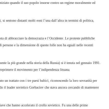
o iniziato quando il suo popolo insorse contro un regime moralmente ed
si sentono distanti molti eoni l’una dall’altra in termini di politica,
ta di abbracciare la democrazia e l’Occidente. Le proteste pubbliche
i persone e la dimensione di queste folle non ha eguali nelle recenti
nte la più grande nella storia della Russia) si è tenuta nel gennaio 1991.
i reprimere il movimento per l’indipendenza lituana.
o un trattato con i tre paesi baltici, riconoscendo la loro sovranità per
ndo il leader sovietico Gorbaciov che stava ancora cercando di mantenere
hiave che hanno accelerato il crollo sovietico. Fu una delle prime