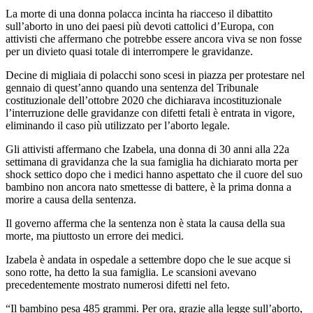
La morte di una donna polacca incinta ha riacceso il dibattito
sull’aborto in uno dei paesi più devoti cattolici d’Europa, con
attivisti che affermano che potrebbe essere ancora viva se non fosse
per un divieto quasi totale di interrompere le gravidanze.
Decine di migliaia di polacchi sono scesi in piazza per protestare nel
gennaio di quest’anno quando una sentenza del Tribunale
costituzionale dell’ottobre 2020 che dichiarava incostituzionale
l’interruzione delle gravidanze con difetti fetali è entrata in vigore,
eliminando il caso più utilizzato per l’aborto legale.
Gli attivisti affermano che Izabela, una donna di 30 anni alla 22a
settimana di gravidanza che la sua famiglia ha dichiarato morta per
shock settico dopo che i medici hanno aspettato che il cuore del suo
bambino non ancora nato smettesse di battere, è la prima donna a
morire a causa della sentenza.
Il governo afferma che la sentenza non è stata la causa della sua
morte, ma piuttosto un errore dei medici.
Izabela è andata in ospedale a settembre dopo che le sue acque si
sono rotte, ha detto la sua famiglia. Le scansioni avevano
precedentemente mostrato numerosi difetti nel feto.
“Il bambino pesa 485 grammi. Per ora, grazie alla legge sull’aborto,