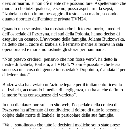
devo sdraiarmi. E non c’è niente che possano fare. Aspetteranno che
muoia o che inizi qualcosa, e se no, posso aspettarmi la sepsi,
“Izabela ha detto in un messaggio di testo a sua madre, secondo
quanto riportato dall’emittente privata TVN24.
Quando una scansione ha mostrato che il feto era morto, i medici
dell’ospedale di Pszczyna, nel sud della Polonia, hanno deciso di
eseguire un cesareo. L’avvocato della famiglia, Jolanta Budzowska,
ha detto che il cuore di Izabela si è fermato mentre si recava in sala
operatoria ed è morta nonostante gli sforzi per rianimarla.
“Non potevo crederci, pensavo che non fosse vero”, ha detto la
madre di Izabela, Barbara, a TVN24. “Com’è possibile che le sia
successa una cosa del genere in ospedale? Dopotutto, è andata lì per
chiedere aiuto”.
Budzowska ha avviato un’azione legale per il trattamento ricevuto
da Izabela, accusando i medici di negligenza, ma ha anche definito
la morte “una conseguenza del verdetto”.
In una dichiarazione sul suo sito web, l’ospedale della contea di
Pszczyna ha affermato di condividere il dolore di tutte le persone
colpite dalla morte di Izabela, in particolare della sua famiglia.
“Va… sottolineato che tutte le decisioni mediche sono state prese