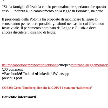
“Sia la famiglia di Izabela che io personalmente speriamo che questo
caso … porterà a un cambiamento nella legge in Polonia”, ha detto.
Il presidente della Polonia ha proposto di modificare la legge lo
scorso anno per rendere possibili gli aborti nei casi in cui il feto non
fosse vitale. Il parlamento dominato da Legge e Giustizia deve
ancora discutere il disegno di legge.
#europa
aborto
bambino
cattolici
donna
europeo
feto
izabela
legge
morawie
0 comment
Facebook
Twitter
Linkedin
Whatsapp
previous post
COP26: Greta Thunberg dice che la COP26 è stata un “fallimento”
Potrebbe interessarti