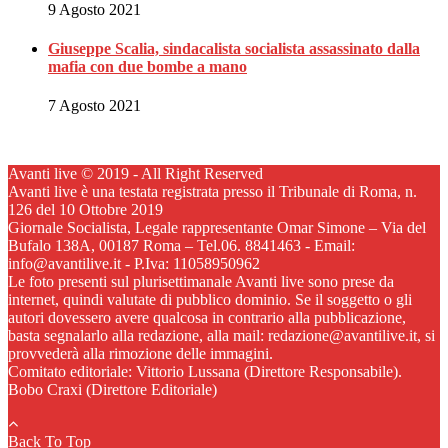
9 Agosto 2021
Giuseppe Scalia, sindacalista socialista assassinato dalla
mafia con due bombe a mano
7 Agosto 2021
Avanti live © 2019 - All Right Reserved
Avanti live è una testata registrata presso il Tribunale di Roma, n.
126 del 10 Ottobre 2019
Giornale Socialista, Legale rappresentante Omar Simone – Via del
Bufalo 138A, 00187 Roma – Tel.06. 8841463 - Email:
info@avantilive.it - P.Iva: 11058950962
Le foto presenti sul plurisettimanale Avanti live sono prese da
internet, quindi valutate di pubblico dominio. Se il soggetto o gli
autori dovessero avere qualcosa in contrario alla pubblicazione,
basta segnalarlo alla redazione, alla mail: redazione@avantilive.it, si
provvederà alla rimozione delle immagini.
Comitato editoriale: Vittorio Lussana (Direttore Responsabile).
Bobo Craxi (Direttore Editoriale)
Back To Top