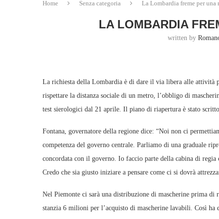
Home
Senza categoria
La Lombardia freme per una r
LA LOMBARDIA FRE
written by
Romano
La richiesta della Lombardia è di dare il via libera alle attivit
rispettare la distanza sociale di un metro, l’obbligo di mascheri
test sierologici dal 21 aprile. Il piano di riapertura è stato scri
Fontana, governatore della regione dice: “Noi non ci permettiamo
competenza del governo centrale. Parliamo di una graduale ripres
concordata con il governo. Io faccio parte della cabina di regia c
Credo che sia giusto iniziare a pensare come ci si dovrà attrezz
Nel Piemonte ci sarà una distribuzione di mascherine prima di 
stanzia 6 milioni per l’acquisto di mascherine lavabili. Così ha 