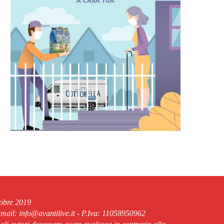
tobre 2019
ail: info@avantilive.it - P.Iva: 11058950962