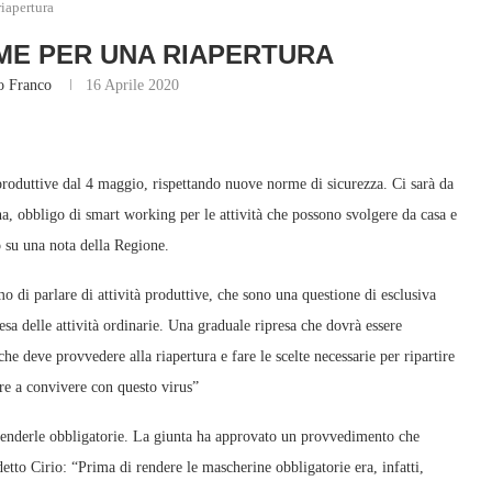
iapertura
ME PER UNA RIAPERTURA
 Franco
16 Aprile 2020
à produttive dal 4 maggio, rispettando nuove norme di sicurezza. Ci sarà da
na, obbligo di smart working per le attività che possono svolgere da casa e
tto su una nota della Regione.
 di parlare di attività produttive, che sono una questione di esclusiva
a delle attività ordinarie. Una graduale ripresa che dovrà essere
he deve provvedere alla riapertura e fare le scelte necessarie per ripartire
are a convivere con questo virus”
renderle obbligatorie. La giunta ha approvato un provvedimento che
detto Cirio: “Prima di rendere le mascherine obbligatorie era, infatti,