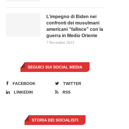
L’impegno di Biden nei
confronti dei musulmani
americani “fallisce” con la
guerra in Medio Oriente
7 Novembre 2023
PRIME RICETTE DAL GOVERNO
L’ARMA PIÙ POTENTE DI PU
SEGUICI SUI SOCIAL MEDIA
MELONI PER IL CARO...
CONTRO L’UE È...
5 Novembre 2022
27 Settembre 2022
FACEBOOK
TWITTER
LINKEDIN
RSS
STORIA DEI SOCIALISTI