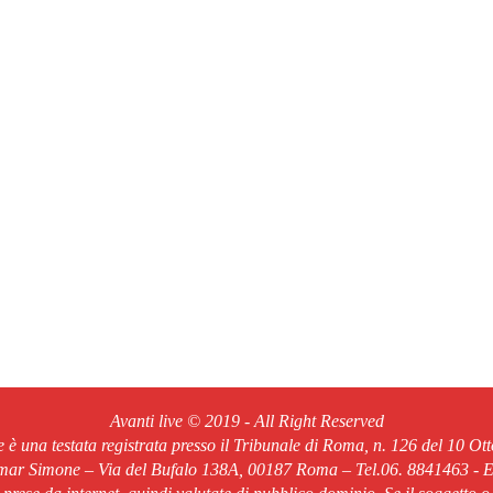
Avanti live © 2019 - All Right Reserved
ve è una testata registrata presso il Tribunale di Roma, n. 126 del 10 Ot
Omar Simone – Via del Bufalo 138A, 00187 Roma – Tel.06. 8841463 - Em