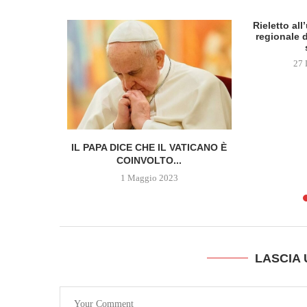
Rieletto al
regionale d
27 
 DELLA
IL PAPA DICE CHE IL VATICANO È
SCOPRE...
COINVOLTO...
1 Maggio 2023
LASCIA