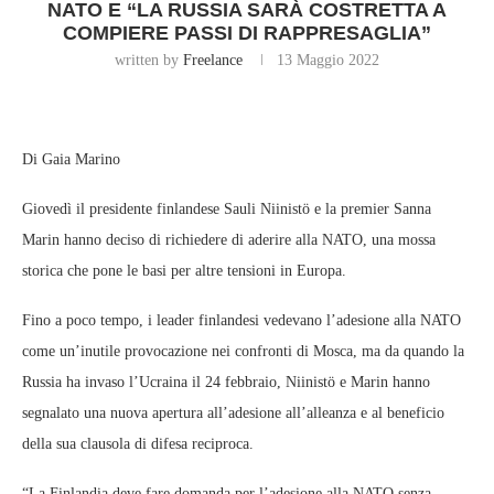
NATO E “LA RUSSIA SARÀ COSTRETTA A
COMPIERE PASSI DI RAPPRESAGLIA”
written by
Freelance
13 Maggio 2022
Di Gaia Marino
Giovedì il presidente finlandese Sauli Niinistö e la premier Sanna
Marin hanno deciso di richiedere di aderire alla NATO, una mossa
storica che pone le basi per altre tensioni in Europa.
Fino a poco tempo, i leader finlandesi vedevano l’adesione alla NATO
come un’inutile provocazione nei confronti di Mosca, ma da quando la
Russia ha invaso l’Ucraina il 24 febbraio, Niinistö e Marin hanno
segnalato una nuova apertura all’adesione all’alleanza e al beneficio
della sua clausola di difesa reciproca.
“La Finlandia deve fare domanda per l’adesione alla NATO senza