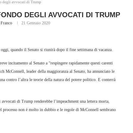
o degli avvocati di Trump
FONDO DEGLI AVVOCATI DI TRUMP
Franco
21 Gennaio 2020
ggi, quando il Senato si riunirà dopo il fine settimana di vacanza.
 breve incitamento al Senato a “respingere rapidamente questi carenti
Mitch McConnell, leader della maggioranza al Senato, ha annunciato le
na contro l’altra le teorie della natura del potere politico. E conterrà
gli avvocati di Trump renderebbe l’impeachment una lettera morta,
 del processo non è molto in dubbio e le regole di McConnell sembrano