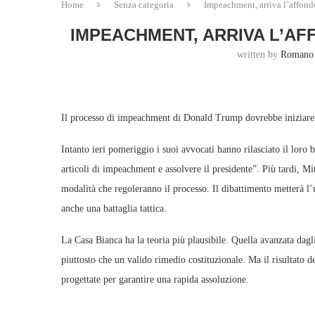
Home
Senza categoria
Impeachment, arriva l’affond
IMPEACHMENT, ARRIVA L’AF
written by
Romano 
Il processo di impeachment di Donald Trump dovrebbe iniziare o
Intanto ieri pomeriggio i suoi avvocati hanno rilasciato il loro
articoli di impeachment e assolvere il presidente”. Più tardi, 
modalità che regoleranno il processo. Il dibattimento metterà l’u
anche una battaglia tattica.
La Casa Bianca ha la teoria più plausibile. Quella avanzata da
piuttosto che un valido rimedio costituzionale. Ma il risultato
progettate per garantire una rapida assoluzione.