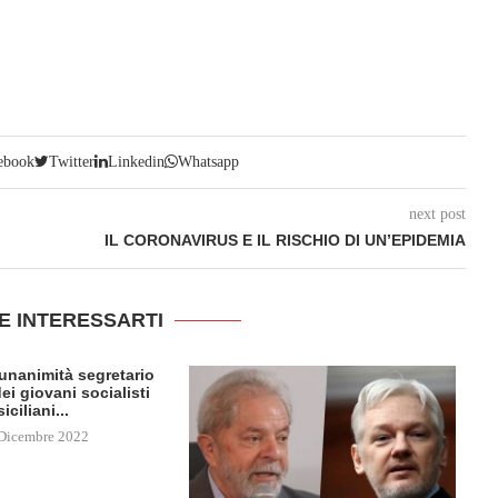
ebook
Twitter
Linkedin
Whatsapp
next post
IL CORONAVIRUS E IL RISCHIO DI UN’EPIDEMIA
E INTERESSARTI
l’unanimità segretario
ei giovani socialisti
siciliani...
Dicembre 2022