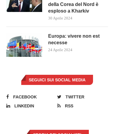
della Corea del Nord è
esploso a Kharkiv
30 Aprile 2024
PRIME RICETTE DAL GOVERNO
L’ARMA PIÙ POTENTE DI PU
MELONI PER IL CARO...
CONTRO L’UE È...
5 Novembre 2022
27 Settembre 2022
Europa: vivere non est
necesse
24 Aprile 2024
SEGUICI SUI SOCIAL MEDIA
FACEBOOK
TWITTER
LINKEDIN
RSS