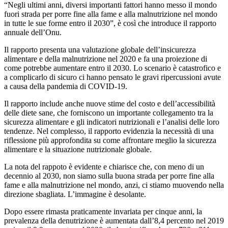
“Negli ultimi anni, diversi importanti fattori hanno messo il mondo
fuori strada per porre fine alla fame e alla malnutrizione nel mondo
in tutte le sue forme entro il 2030”, è così che introduce il rapporto
annuale dell’Onu.
Il rapporto presenta una valutazione globale dell’insicurezza
alimentare e della malnutrizione nel 2020 e fa una proiezione di
come potrebbe aumentare entro il 2030. Lo scenario è catastrofico e
a complicarlo di sicuro ci hanno pensato le gravi ripercussioni avute
a causa della pandemia di COVID-19.
Il rapporto include anche nuove stime del costo e dell’accessibilità
delle diete sane, che forniscono un importante collegamento tra la
sicurezza alimentare e gli indicatori nutrizionali e l’analisi delle loro
tendenze. Nel complesso, il rapporto evidenzia la necessità di una
riflessione più approfondita su come affrontare meglio la sicurezza
alimentare e la situazione nutrizionale globale.
La nota del rappoto è evidente e chiarisce che, con meno di un
decennio al 2030, non siamo sulla buona strada per porre fine alla
fame e alla malnutrizione nel mondo, anzi, ci stiamo muovendo nella
direzione sbagliata. L’immagine è desolante.
Dopo essere rimasta praticamente invariata per cinque anni, la
prevalenza della denutrizione è aumentata dall’8,4 percento nel 2019