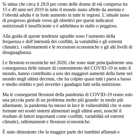
Si stima che circa il 29,9 per cento delle donne di età compresa tra
15 e 49 anni nel 2019 in tutto il mondo siano affette da anemia e
l’obesità adulta è in forte aumento in tutte le regioni. L’attuale tasso
di progresso globale verso gli obiettivi per questi indicatori
nutrizionali è insufficiente o è addirittura in stallo o peggiora.
Alla guida di queste tendenze sgradite sono l’aumento della
frequenza e dell’intensità dei conflitti, la variabilità e gli estremi
climatici, i rallentamenti e le recessioni economiche e gli alti livelli di
disuguaglianza.
Le flessioni economiche nel 2020, che sono state principalmente una
conseguenza delle misure di contenimento del COVID-19 in tutto il
mondo, hanno contribuito a uno dei maggiori aumenti della fame nel
mondo negli ultimi decenni, che ha colpito quasi tutti i paesi a basso
e medio reddito e può invertire i guadagni fatti nella nutrizione.
Ma le conseguenti flessioni della pandemia di COVID-19 erano solo
una piccola parte di un problema molto più grande: in modo più
allarmante, la pandemia ha messo in luce le vulnerabilità che si sono
formate nei nostri sistemi alimentari negli ultimi anni, nonché il
risultato di fattori importanti come conflitti, variabilità ed estremi
climatici, rallentamenti e flessioni economiche.
È stato dimostrato che la maggior parte dei bambini affamati e