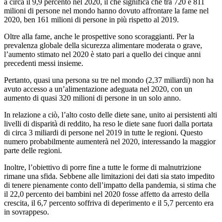
a circa il 9,9 percento nel 2020, il che significa che tra 720 e 811
milioni di persone nel mondo hanno dovuto affrontare la fame nel
2020, ben 161 milioni di persone in più rispetto al 2019.
Oltre alla fame, anche le prospettive sono scoraggianti. Per la
prevalenza globale della sicurezza alimentare moderata o grave,
l’aumento stimato nel 2020 è stato pari a quello dei cinque anni
precedenti messi insieme.
Pertanto, quasi una persona su tre nel mondo (2,37 miliardi) non ha
avuto accesso a un’alimentazione adeguata nel 2020, con un
aumento di quasi 320 milioni di persone in un solo anno.
In relazione a ciò, l’alto costo delle diete sane, unito ai persistenti alti
livelli di disparità di reddito, ha reso le diete sane fuori dalla portata
di circa 3 miliardi di persone nel 2019 in tutte le regioni. Questo
numero probabilmente aumenterà nel 2020, interessando la maggior
parte delle regioni.
Inoltre, l’obiettivo di porre fine a tutte le forme di malnutrizione
rimane una sfida. Sebbene alle limitazioni dei dati sia stato impedito
di tenere pienamente conto dell’impatto della pandemia, si stima che
il 22,0 percento dei bambini nel 2020 fosse affetto da arresto della
crescita, il 6,7 percento soffriva di deperimento e il 5,7 percento era
in sovrappeso.