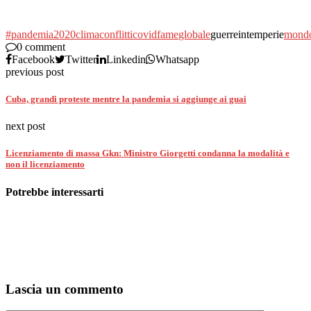
#pandemia
2020
clima
conflitti
covid
fame
globale
guerreintemperie
mond
0 comment
Facebook
Twitter
Linkedin
Whatsapp
previous post
Cuba, grandi proteste mentre la pandemia si aggiunge ai guai
next post
Licenziamento di massa Gkn: Ministro Giorgetti condanna la modalità e
non il licenziamento
Potrebbe interessarti
Lascia un commento