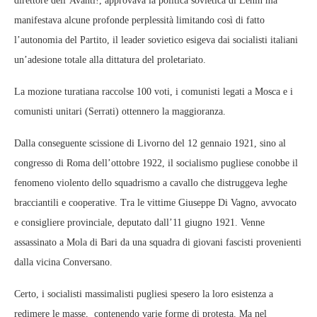
direttore dell’Avanti!, approvava la politica sovietica di Lenin ma
manifestava alcune profonde perplessità limitando così di fatto
l’autonomia del Partito, il leader sovietico esigeva dai socialisti italiani
un’adesione totale alla dittatura del proletariato.
La mozione turatiana raccolse 100 voti, i comunisti legati a Mosca e i
comunisti unitari (Serrati) ottennero la maggioranza.
Dalla conseguente scissione di Livorno del 12 gennaio 1921, sino al
congresso di Roma dell’ottobre 1922, il socialismo pugliese conobbe il
fenomeno violento dello squadrismo a cavallo che distruggeva leghe
bracciantili e cooperative. Tra le vittime Giuseppe Di Vagno, avvocato
e consigliere provinciale, deputato dall’11 giugno 1921. Venne
assassinato a Mola di Bari da una squadra di giovani fascisti provenienti
dalla vicina Conversano.
Certo, i socialisti massimalisti pugliesi spesero la loro esistenza a
redimere le masse, contenendo varie forme di protesta. Ma nel