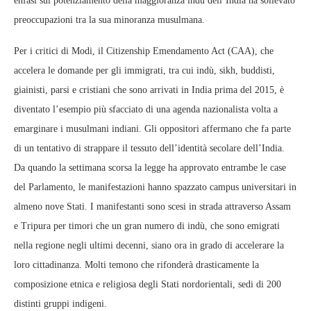
enfasi sul potenziamento della maggioranza indù dell’India ha sollevato
preoccupazioni tra la sua minoranza musulmana.
Per i critici di Modi, il Citizenship Emendamento Act (CAA), che
accelera le domande per gli immigrati, tra cui indù, sikh, buddisti,
giainisti, parsi e cristiani che sono arrivati ​​in India prima del 2015, è
diventato l’esempio più sfacciato di una agenda nazionalista volta a
emarginare i musulmani indiani. Gli oppositori affermano che fa parte
di un tentativo di strappare il tessuto dell’identità secolare dell’India.
Da quando la settimana scorsa la legge ha approvato entrambe le case
del Parlamento, le manifestazioni hanno spazzato campus universitari in
almeno nove Stati. I manifestanti sono scesi in strada attraverso Assam
e Tripura per timori che un gran numero di indù, che sono emigrati
nella regione negli ultimi decenni, siano ora in grado di accelerare la
loro cittadinanza. Molti temono che rifonderà drasticamente la
composizione etnica e religiosa degli Stati nordorientali, sedi di 200
distinti gruppi indigeni.