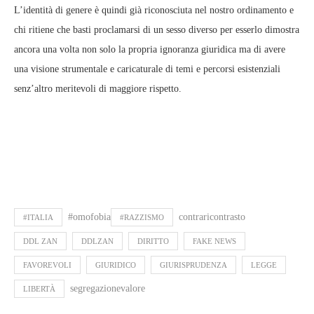
L’identità di genere è quindi già riconosciuta nel nostro ordinamento e
chi ritiene che basti proclamarsi di un sesso diverso per esserlo dimostra
ancora una volta non solo la propria ignoranza giuridica ma di avere
una visione strumentale e caricaturale di temi e percorsi esistenziali
senz’altro meritevoli di maggiore rispetto.
#omofobia
contraricontrasto
#ITALIA
#RAZZISMO
DDL ZAN
DDLZAN
DIRITTO
FAKE NEWS
FAVOREVOLI
GIURIDICO
GIURISPRUDENZA
LEGGE
segregazionevalore
LIBERTÀ