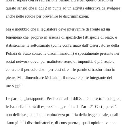
non si supera con la repressione penale. Ed è per questo (e solo in
questo senso) che il ddl Zan punta ad un’attività educativa da svolgere
anche nelle scuole per prevenire le discriminazioni.
Ma è indubbio che il legislatore deve intervenire di fronte ad un
fenomeno che, proprio in assenza di specifiche fattispecie di reato, è
statisticamente sottostimato (come confermato dall’Osservatorio della
Polizia di Stato contro le discriminazioni) e specialmente presente nei
social network dove, per malinteso senso di impunità, è più reale e
concreto il pericolo che – per così dire – le parole si trasformino in
pietre. Mai dimenticare McLuhan: il mezzo è parte integrante del
messaggio.
Le parole, giustappunto. Per i contrari il ddl Zan è un testo ideologico,
lesivo della libertà di espressione garantita dall’art. 21 Cost., perché
non definisce, con la determinatezza propria della legge penale, quali
siano gli atti discriminatori e, di conseguenza, quali opinioni vanno