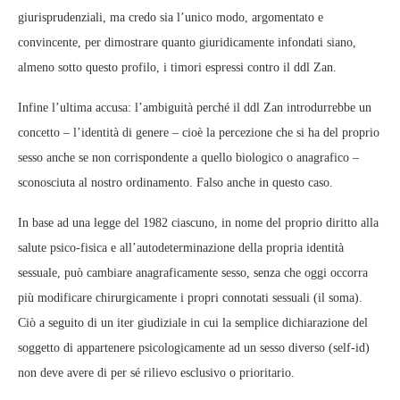
giurisprudenziali, ma credo sia l’unico modo, argomentato e
convincente, per dimostrare quanto giuridicamente infondati siano,
almeno sotto questo profilo, i timori espressi contro il ddl Zan.
Infine l’ultima accusa: l’ambiguità perché il ddl Zan introdurrebbe un
concetto – l’identità di genere – cioè la percezione che si ha del proprio
sesso anche se non corrispondente a quello biologico o anagrafico –
sconosciuta al nostro ordinamento. Falso anche in questo caso.
In base ad una legge del 1982 ciascuno, in nome del proprio diritto alla
salute psico-fisica e all’autodeterminazione della propria identità
sessuale, può cambiare anagraficamente sesso, senza che oggi occorra
più modificare chirurgicamente i propri connotati sessuali (il soma).
Ciò a seguito di un iter giudiziale in cui la semplice dichiarazione del
soggetto di appartenere psicologicamente ad un sesso diverso (self-id)
non deve avere di per sé rilievo esclusivo o prioritario.