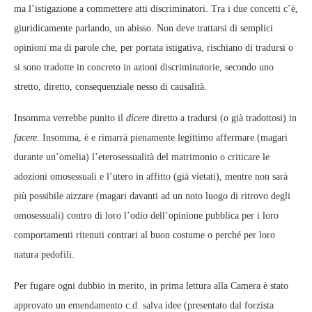
ma l’istigazione a commettere atti discriminatori. Tra i due concetti c’è,
giuridicamente parlando, un abisso. Non deve trattarsi di semplici
opinioni ma di parole che, per portata istigativa, rischiano di tradursi o
si sono tradotte in concreto in azioni discriminatorie, secondo uno
stretto, diretto, consequenziale nesso di causalità.
Insomma verrebbe punito il
dicere
diretto a tradursi (o già tradottosi) in
facere
. Insomma, è e rimarrà pienamente legittimo affermare (magari
durante un’omelia) l’eterosessualità del matrimonio o criticare le
adozioni omosessuali e l’utero in affitto (già vietati), mentre non sarà
più possibile aizzare (magari davanti ad un noto luogo di ritrovo degli
omosessuali) contro di loro l’odio dell’opinione pubblica per i loro
comportamenti ritenuti contrari al buon costume o perché per loro
natura pedofili.
Per fugare ogni dubbio in merito, in prima lettura alla Camera è stato
approvato un emendamento c.d. salva idee (presentato dal forzista