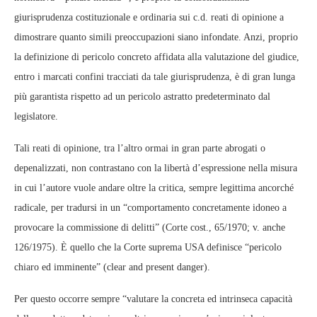
giurisprudenza costituzionale e ordinaria sui c.d. reati di opinione a
dimostrare quanto simili preoccupazioni siano infondate. Anzi, proprio
la definizione di pericolo concreto affidata alla valutazione del giudice,
entro i marcati confini tracciati da tale giurisprudenza, è di gran lunga
più garantista rispetto ad un pericolo astratto predeterminato dal
legislatore.
Tali reati di opinione, tra l’altro ormai in gran parte abrogati o
depenalizzati, non contrastano con la libertà d’espressione nella misura
in cui l’autore vuole andare oltre la critica, sempre legittima ancorché
radicale, per tradursi in un “comportamento concretamente idoneo a
provocare la commissione di delitti” (Corte cost., 65/1970; v. anche
126/1975). È quello che la Corte suprema USA definisce “pericolo
chiaro ed imminente” (clear and present danger).
Per questo occorre sempre “valutare la concreta ed intrinseca capacità