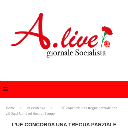
Home
In evidenza
L’UE concorda una tregua parziale con
gli Stati Uniti sui dazi di Trump
L’UE CONCORDA UNA TREGUA PARZIALE