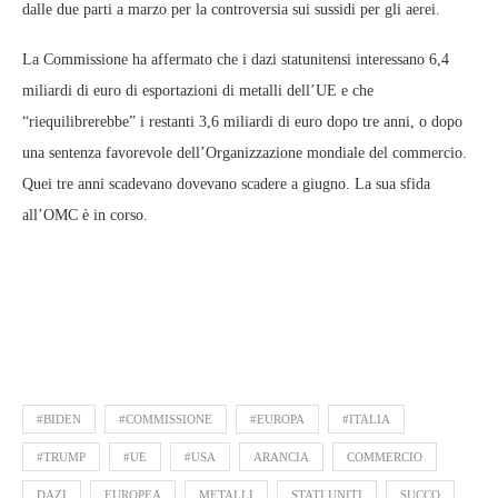
dalle due parti a marzo per la controversia sui sussidi per gli aerei.
La Commissione ha affermato che i dazi statunitensi interessano 6,4
miliardi di euro di esportazioni di metalli dell’UE e che
“riequilibrerebbe” i restanti 3,6 miliardi di euro dopo tre anni, o dopo
una sentenza favorevole dell’Organizzazione mondiale del commercio.
Quei tre anni scadevano dovevano scadere a giugno. La sua sfida
all’OMC è in corso.
#BIDEN
#COMMISSIONE
#EUROPA
#ITALIA
#TRUMP
#UE
#USA
ARANCIA
COMMERCIO
DAZI
EUROPEA
METALLI
STATI UNITI
SUCCO