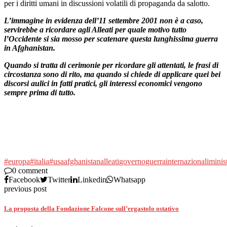
per i diritti umani in discussioni volatili di propaganda da salotto.
L’immagine in evidenza dell’11 settembre 2001 non è a caso,
servirebbe a ricordare agli Alleati per quale motivo tutto
l’Occidente si sia mosso per scatenare questa lunghissima guerra
in Afghanistan.
Quando si tratta di cerimonie per ricordare gli attentati, le frasi di
circostanza sono di rito, ma quando si chiede di applicare quei bei
discorsi aulici in fatti pratici, gli interessi economici vengono
sempre prima di tutto.
#europa
#italia
#usa
afghanistan
alleati
governo
guerra
internazionali
minis
0 comment
Facebook
Twitter
Linkedin
Whatsapp
previous post
La proposta della Fondazione Falcone sull’ergastolo ostativo