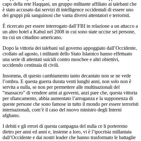
capo della rete Haqqani, un gruppo militante affiliato ai talebani che
è stato accusato dai servizi di intelligence occidentali di essere uno
dei gruppi più sanguinosi che vanta diversi attentatori e terroristi.
È ricercato per essere interrogato dall’FBI in relazione a un attacco a
un altro hotel a Kabul nel 2008 in cui sono state uccise sei persone,
tra cui un cittadino americano.
Dopo la vittoria dei talebani sul governo appoggiato dall’Occidente,
crollato ad agosto, i militanti dello Stato Islamico hanno effettuato
una serie di attentati suicidi contro moschee e altri obiettivi,
uccidendo centinaia di civili.
Insomma, di questo cambiamento tanto decantato non se ne vede
l’ombra. E questa guerra durata venti lunghi anni, non solo non è
servita a nulla, se non per permettere alle multinazionali del
“massacro” di vendere armi ai governi, anzi pare che, questa vittoria
per sfiancamento, abbia aumentato l’arroganza e la supponenza di
queste persone che sono famose in tutto il mondo per essere terroristi
internazionali, com’è il caso del nuovo ministro degli Interni
afghano.
I debiti e gli errori di questa campagna del nulla ce li porteremo
dietro per anni ed anni e, insieme a loro, vi è l’ipocrisia millantata
dall’Occidente e dai nostri leader che hanno trasformato le battaglie