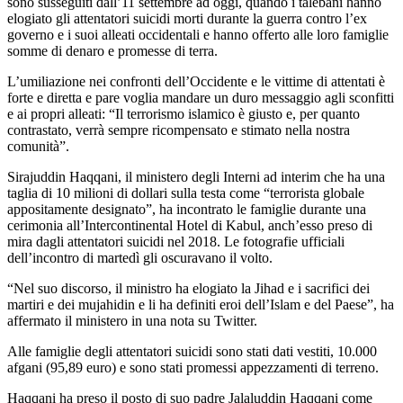
sono susseguiti dall’11 settembre ad oggi, quando i talebani hanno
elogiato gli attentatori suicidi morti durante la guerra contro l’ex
governo e i suoi alleati occidentali e hanno offerto alle loro famiglie
somme di denaro e promesse di terra.
L’umiliazione nei confronti dell’Occidente e le vittime di attentati è
forte e diretta e pare voglia mandare un duro messaggio agli sconfitti
e ai propri alleati: “Il terrorismo islamico è giusto e, per quanto
contrastato, verrà sempre ricompensato e stimato nella nostra
comunità”.
Sirajuddin Haqqani, il ministero degli Interni ad interim che ha una
taglia di 10 milioni di dollari sulla testa come “terrorista globale
appositamente designato”, ha incontrato le famiglie durante una
cerimonia all’Intercontinental Hotel di Kabul, anch’esso preso di
mira dagli attentatori suicidi nel 2018. Le fotografie ufficiali
dell’incontro di martedì gli oscuravano il volto.
“Nel suo discorso, il ministro ha elogiato la Jihad e i sacrifici dei
martiri e dei mujahidin e li ha definiti eroi dell’Islam e del Paese”, ha
affermato il ministero in una nota su Twitter.
Alle famiglie degli attentatori suicidi sono stati dati vestiti, 10.000
afgani (95,89 euro) e sono stati promessi appezzamenti di terreno.
Haqqani ha preso il posto di suo padre Jalaluddin Haqqani come