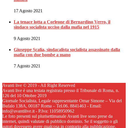
17 Agosto 2021
La tenace lotta a Corleone di Bernardino Verro, il
sindaco socialista ucciso dalla mafia nel 1915
9 Agosto 2021
Giuseppe Scalia, sindacalista socialista assassinato dalla
mafia con due bombe a mano
7 Agosto 2021
Avanti live © 2019 - All Right Reserved
Avanti live è una testata registrata presso il Tribunale di Roma, n.
126 del 10 Ottobre 2019
Giornale Socialista, Legale rappresentante Omar Simone – Via del
Bufalo 138A, 00187 Roma – Tel.06. 8841463 - Email:
info@avantilive.it - P.Iva: 11058950962
Le foto presenti sul plurisettimanale Avanti live sono prese da
internet, quindi valutate di pubblico dominio. Se il soggetto o gli
autori dovessero avere qualcosa in contrario alla pubblicazione,