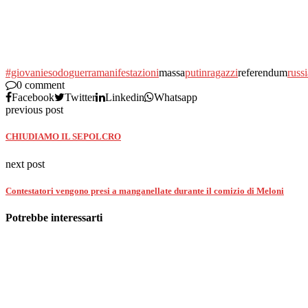
#giovani
esodo
guerra
manifestazioni
massa
putin
ragazzi
referendum
russi
0 comment
Facebook
Twitter
Linkedin
Whatsapp
previous post
CHIUDIAMO IL SEPOLCRO
next post
Contestatori vengono presi a manganellate durante il comizio di Meloni
Potrebbe interessarti