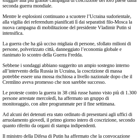
sfuggire alla più grande campagna di coscrizione del loro paese dalla
seconda guerra mondiale.
Mentre le esplosioni continuano a scuotere l’Ucraina sudorientale,
alla vigilia dei referendum pianificati lì dai separatisti filo-Mosca la
nuova campagna di mobilitazione del presidente Vladimir Putin si
intensifica.
La guerra che ha già ucciso migliaia di persone, sfollato milioni di
persone, polverizzato città, danneggiato l’economia globale e
rianimato lo scontro della Guerra Fredda.
Sebbene i sondaggi abbiano suggerito un ampio sostegno interno
all’intervento della Russia in Ucraina, la coscrizione di massa
potrebbe essere una mossa rischiosa a livello nazionale dopo che il
Cremlino aveva promesso che non sarebbe successo.
Le proteste contro la guerra in 38 città russe hanno visto più di 1.300
persone arrestate mercoledì, ha affermato un gruppo di
monitoraggio, con altre programmate per il fine settimana.
Ad alcuni dei detenuti era stato ordinato di presentarsi agli uffici di
arruolamento giovedì, il primo giorno intero di coscrizione, secondo
quanto riferito da organi di stampa indipendenti.
Il ministro della Difesa di Putin ha affermato che la convocazione