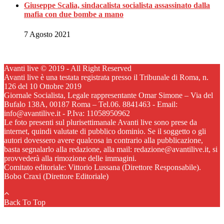
Giuseppe Scalia, sindacalista socialista assassinato dalla
mafia con due bombe a mano
7 Agosto 2021
Avanti live © 2019 - All Right Reserved
Avanti live è una testata registrata presso il Tribunale di Roma, n.
126 del 10 Ottobre 2019
Giornale Socialista, Legale rappresentante Omar Simone – Via del
Bufalo 138A, 00187 Roma – Tel.06. 8841463 - Email:
info@avantilive.it - P.Iva: 11058950962
Le foto presenti sul plurisettimanale Avanti live sono prese da
internet, quindi valutate di pubblico dominio. Se il soggetto o gli
autori dovessero avere qualcosa in contrario alla pubblicazione,
basta segnalarlo alla redazione, alla mail: redazione@avantilive.it, si
provvederà alla rimozione delle immagini.
Comitato editoriale: Vittorio Lussana (Direttore Responsabile).
Bobo Craxi (Direttore Editoriale)
Back To Top