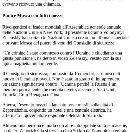
avevano ricevuto una chiamata.
Punire Mosca con tutti i mezzi
Rivolgendosi ai leader mondiali all’Assemblea generale annuale
delle Nazioni Unite a New York, il presidente ucraino Volodymyr
Zelenskiy ha esortato le Nazioni Unite a creare un tribunale speciale
e privare Mosca del potere di veto del Consiglio di sicurezza.
“Un crimine è stato commesso contro l’Ucraina e chiediamo una
giusta punizione”, ha detto in video Zelenskiy, vestito con la sua
tipica maglietta militare verde.
Il Consiglio di sicurezza, composto da 15 membri, si riunisce di
nuovo in Ucraina giovedì. Non è stato in grado di intraprendere
un’azione significativa contro l’Ucraina perché la Russia è un
membro permanente che esercita il veto, insieme a Stati Uniti,
Francia, Gran Bretagna e Cina.
A terra, l’esercito russo ha lanciato nove missili sulla città di
Zaporizhzhia, colpendo un hotel e una centrale elettrica, ha
affermato il governatore regionale Oleksandr Starukh.
Almeno una persona è morta con altre intrappolate sotto le macerie,
ha detto. Zaporizhzhia si trova a circa 50 km dall’omonima centrale