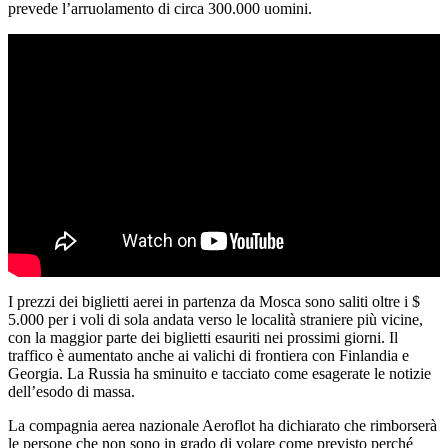
prevede l’arruolamento di circa 300.000 uomini.
I prezzi dei biglietti aerei in partenza da Mosca sono saliti oltre i $
5.000 per i voli di sola andata verso le località straniere più vicine,
con la maggior parte dei biglietti esauriti nei prossimi giorni. Il
traffico è aumentato anche ai valichi di frontiera con Finlandia e
Georgia. La Russia ha sminuito e tacciato come esagerate le notizie
dell’esodo di massa.
La compagnia aerea nazionale Aeroflot ha dichiarato che rimborserà
le persone che non sono in grado di volare come previsto perché