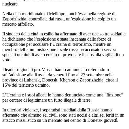
nucleare.
Nella città meridionale di Melitopol, anch’essa nella regione di
Zaporizhzhia, controllata dai russi, un’esplosione ha colpito un
mercato affollato.
Il sindaco della città in esilio ha affermato di aver ucciso tre soldati e
ha dichiarato che l’esplosione è stata inscenata dalle forze di
occupazione per accusare l’Ucraina di terrorismo, mentre un
membro dell’amministrazione locale russa ha accusato i servizi
speciali ucraini di aver cercato di provocare il caos alla vigilia di un
voto.
I leader regionali pro-Mosca hanno annunciato referendum
sull’adesione alla Russia da venerdì fino al 27 settembre nelle
province di Luhansk, Donetsk, Kherson e Zaporizhzhia, circa il
15% del territorio ucraino.
L’Ucraina e i suoi alleati lo hanno denunciato come una “finzione”
per cercare di legittimare un furto illegale di terre.
In ulteriori violenze, i separatisti insediati dalla Russia hanno
affermato che almeno sei civili sono stati uccisi e altri sei feriti in un
attacco missilistico su un mercato nel centro di Donetsk giovedì.