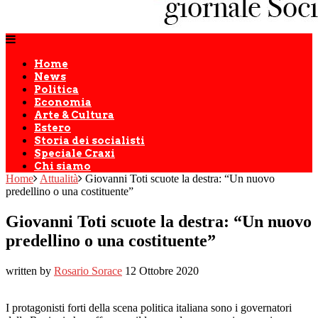
Home
News
Politica
Economia
Arte & Cultura
Estero
Storia dei socialisti
Speciale Craxi
Chi siamo
Home
Attualità
Giovanni Toti scuote la destra: “Un nuovo
predellino o una costituente”
Giovanni Toti scuote la destra: “Un nuovo
predellino o una costituente”
written by
Rosario Sorace
12 Ottobre 2020
I protagonisti forti della scena politica italiana sono i governatori