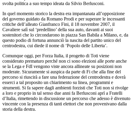
svolta politica a suo tempo ideata da Silvio Berlusconi.
In quel momento storico la destra era impantanata all’opposizione
del governo guidato da Romano Prodi e per superare le incessanti
critiche dell’alleato Gianfranco Fini, il 18 novembre 2007, il
Cavaliere salì sul ‘predellino’ della sua auto, davanti ai suoi
sostenitori che lo circondarono in piazza San Babila a Milano, e, da
questo podio di fortuna annunciò la nascita del partito unico del
centrodestra, cui diede il nome di ‘Popolo delle Liberta’.
Comunque oggi, per Forza Italia, il progetto di Toti viene
considerato prematuro perché non ci sono elezioni alle porte anche
se la Lega e FdI vengono viste ancora allineate su posizioni non
moderate. Sicuramente si auspica da parte di Fi che alla fine del
percorso si riuscirà a fare una federazione del centrodestra e dovrà
esserci a tal proposito un chiarimento su linea, programmi e
strumenti. Si fa sapere dagli ambienti forzisti che Toti non si rivolge
a loro e proprio in tal senso due anni fa Berlusconi aprì a Fratelli
d’Italia, rimettendo in discussione un percorso che adesso è divenuto
vincente con la presenza di tanti elettori che non provenivano dalla
storia della destra.