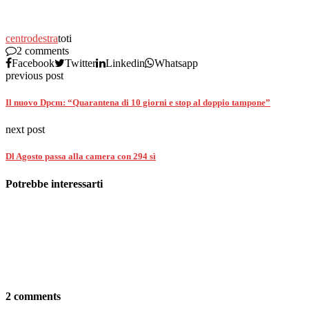
centrodestra
toti
2 comments
Facebook
Twitter
Linkedin
Whatsapp
previous post
Il nuovo Dpcm: “Quarantena di 10 giorni e stop al doppio tampone”
next post
Dl Agosto passa alla camera con 294 sì
Potrebbe interessarti
2 comments