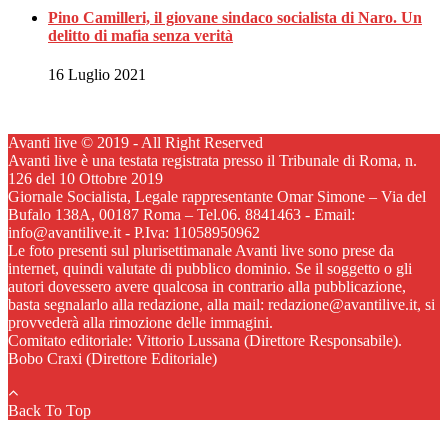
Pino Camilleri, il giovane sindaco socialista di Naro. Un
delitto di mafia senza verità
16 Luglio 2021
Avanti live © 2019 - All Right Reserved
Avanti live è una testata registrata presso il Tribunale di Roma, n.
126 del 10 Ottobre 2019
Giornale Socialista, Legale rappresentante Omar Simone – Via del
Bufalo 138A, 00187 Roma – Tel.06. 8841463 - Email:
info@avantilive.it - P.Iva: 11058950962
Le foto presenti sul plurisettimanale Avanti live sono prese da
internet, quindi valutate di pubblico dominio. Se il soggetto o gli
autori dovessero avere qualcosa in contrario alla pubblicazione,
basta segnalarlo alla redazione, alla mail: redazione@avantilive.it, si
provvederà alla rimozione delle immagini.
Comitato editoriale: Vittorio Lussana (Direttore Responsabile).
Bobo Craxi (Direttore Editoriale)
Back To Top