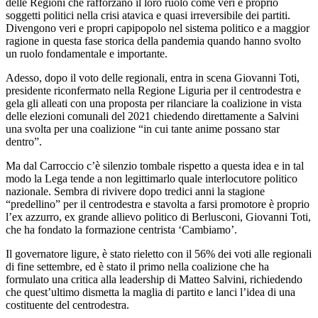
delle Regioni che rafforzano il loro ruolo come veri e proprio
soggetti politici nella crisi atavica e quasi irreversibile dei partiti.
Divengono veri e propri capipopolo nel sistema politico e a maggior
ragione in questa fase storica della pandemia quando hanno svolto
un ruolo fondamentale e importante.
Adesso, dopo il voto delle regionali, entra in scena Giovanni Toti,
presidente riconfermato nella Regione Liguria per il centrodestra e
gela gli alleati con una proposta per rilanciare la coalizione in vista
delle elezioni comunali del 2021 chiedendo direttamente a Salvini
una svolta per una coalizione “in cui tante anime possano star
dentro”.
Ma dal Carroccio c’è silenzio tombale rispetto a questa idea e in tal
modo la Lega tende a non legittimarlo quale interlocutore politico
nazionale. Sembra di rivivere dopo tredici anni la stagione
“predellino” per il centrodestra e stavolta a farsi promotore è proprio
l’ex azzurro, ex grande allievo politico di Berlusconi, Giovanni Toti,
che ha fondato la formazione centrista ‘Cambiamo’.
Il governatore ligure, è stato rieletto con il 56% dei voti alle regionali
di fine settembre, ed è stato il primo nella coalizione che ha
formulato una critica alla leadership di Matteo Salvini, richiedendo
che quest’ultimo dismetta la maglia di partito e lanci l’idea di una
costituente del centrodestra.