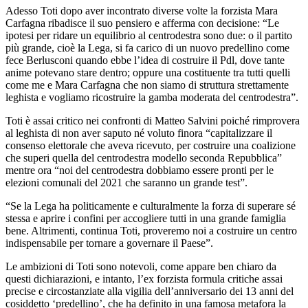
Adesso Toti dopo aver incontrato diverse volte la forzista Mara
Carfagna ribadisce il suo pensiero e afferma con decisione: “Le
ipotesi per ridare un equilibrio al centrodestra sono due: o il partito
più grande, cioè la Lega, si fa carico di un nuovo predellino come
fece Berlusconi quando ebbe l’idea di costruire il Pdl, dove tante
anime potevano stare dentro; oppure una costituente tra tutti quelli
come me e Mara Carfagna che non siamo di struttura strettamente
leghista e vogliamo ricostruire la gamba moderata del centrodestra”.
Toti è assai critico nei confronti di Matteo Salvini poiché rimprovera
al leghista di non aver saputo né voluto finora “capitalizzare il
consenso elettorale che aveva ricevuto, per costruire una coalizione
che superi quella del centrodestra modello seconda Repubblica”
mentre ora “noi del centrodestra dobbiamo essere pronti per le
elezioni comunali del 2021 che saranno un grande test”.
“Se la Lega ha politicamente e culturalmente la forza di superare sé
stessa e aprire i confini per accogliere tutti in una grande famiglia
bene. Altrimenti, continua Toti, proveremo noi a costruire un centro
indispensabile per tornare a governare il Paese”.
Le ambizioni di Toti sono notevoli, come appare ben chiaro da
questi dichiarazioni, e intanto, l’ex forzista formula critiche assai
precise e circostanziate alla vigilia dell’anniversario dei 13 anni del
cosiddetto ‘predellino’, che ha definito in una famosa metafora la