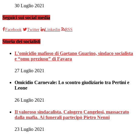
30 Luglio 2021
Seguici sui social media
Facebook
Twitter
Linkedin
RSS
Storia dei socialisti
L’omicidio mafioso di Gaetano Guarino, sindaco socialista
e “omu preziusu” di Favara
27 Luglio 2021
Omicidio Carnevale: Lo scontro giudiziario tra Pertini e
Leone
26 Luglio 2021
Il valoroso sindacalista, Calogero Cangelosi, massacrato
dalla mafia. Ai funerali partecipò Pietro Nenni
23 Luglio 2021